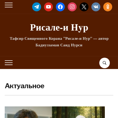
TELEGRAM
YOUTUBE
FACEBOOK
INSTAGRAM
X
VKONTAKTE
ODNOKLA
Рисале-и Hyp
Тафсир Священного Корана "Рисале-и Нур" — автор
Бадиуззаман Саид Нурси
Актуальное