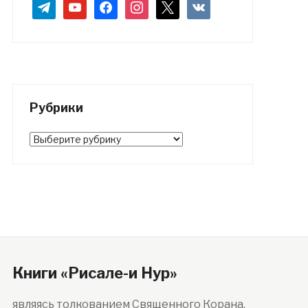
telegram
youtube
facebook
instagram
x
vkontakte
Рубрики
Рубрики
Книги «Рисале-и Нур»
являясь толкованием Священного Корана,