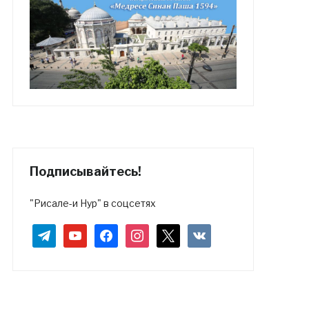
Подписывайтесь!
"Рисале-и Нур" в соцсетях
telegram
youtube
facebook
instagram
x
vkontakte