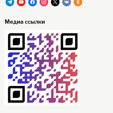
telegram
youtube
facebook
instagram
x
vkontakte
odnoklassniki
Медиа ссылки