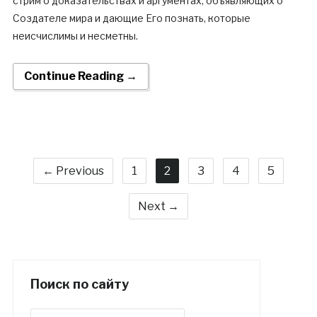
стрим о доказательствах и аргументах, объявляющих о
Создателе мира и дающие Его познать, которые
неисчислимы и несметны.
Continue Reading →
← Previous
1
2
3
4
5
Next →
Поиск по сайту