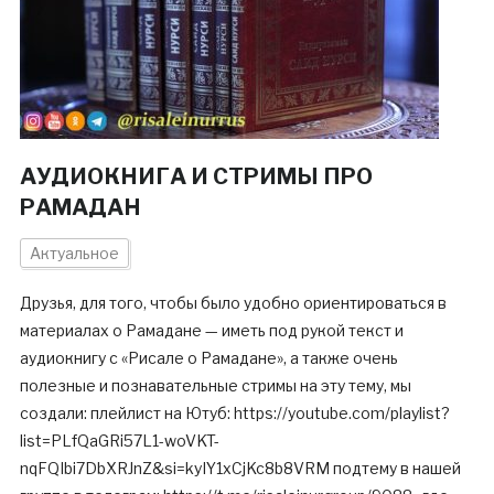
АУДИОКНИГА И СТРИМЫ ПРО
РАМАДАН
Актуальное
Друзья, для того, чтобы было удобно ориентироваться в
материалах о Рамадане — иметь под рукой текст и
аудиокнигу с «Рисале о Рамадане», а также очень
полезные и познавательные стримы на эту тему, мы
создали: плейлист на Ютуб: https://youtube.com/playlist?
list=PLfQaGRi57L1-woVKT-
nqFQIbi7DbXRJnZ&si=kyIY1xCjKc8b8VRM подтему в нашей