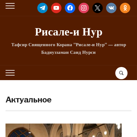
TELEGRAM
YOUTUBE
FACEBOOK
INSTAGRAM
X
VKONTAKTE
ODNOKLA
Рисале-и Hyp
Тафсир Священного Корана "Рисале-и Нур" — автор
Бадиуззаман Саид Нурси
Актуальное