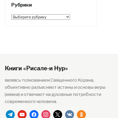
Рубрики
Рубрики
Книги «Рисале-и Нур»
являясь толкованием Священного Корана,
объективно разъясняют истины и основы веры
(имана) и отвечают на духовные потребности
современного человека.
telegram
youtube
facebook
instagram
x
vkontakte
odnoklassniki