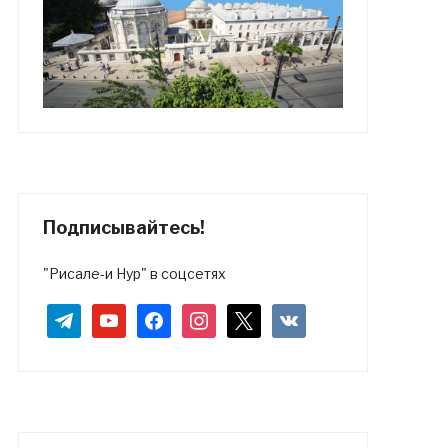
Подписывайтесь!
"Рисале-и Нур" в соцсетях
telegram
youtube
facebook
instagram
x
vkontakte