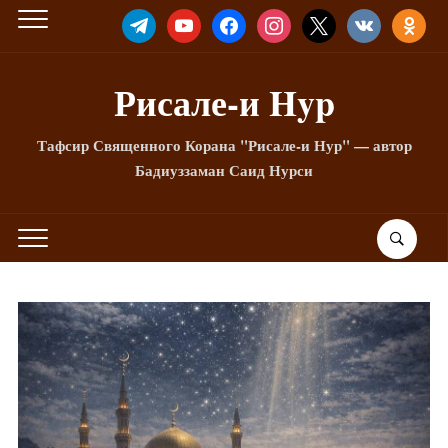
TELEGRAM
YOUTUBE
FACEBOOK
INSTAGRAM
X
VKONTAKTE
ODNOKLA
Рисале-и Hyp
Тафсир Священного Корана "Рисале-и Нур" — автор
Бадиуззаман Саид Нурси