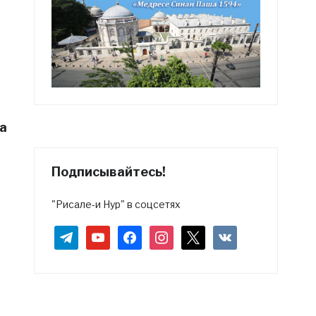
а
Подписывайтесь!
"Рисале-и Нур" в соцсетях
telegram
youtube
facebook
instagram
x
vkontakte