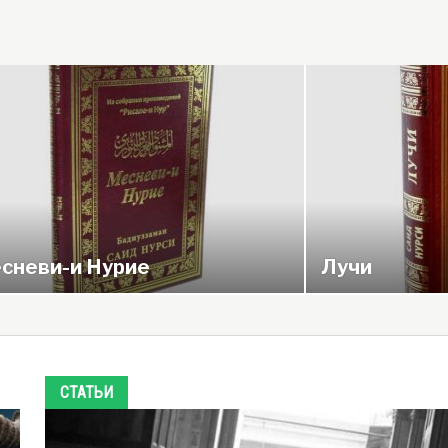
сневи-и Нурие
Лучи
СТАТЬИ