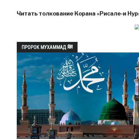
Читать толкование Корана «Рисале-и Нур
ПРОРОК МУХАММАД ﷺ