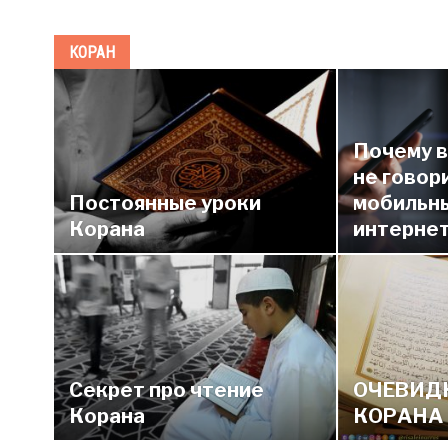
КОРАН
Почему в
не говор
Постоянные уроки
мобильн
Корана
интерне
Секрет про чтение
ОЧЕВИД
Корана
КОРАНА