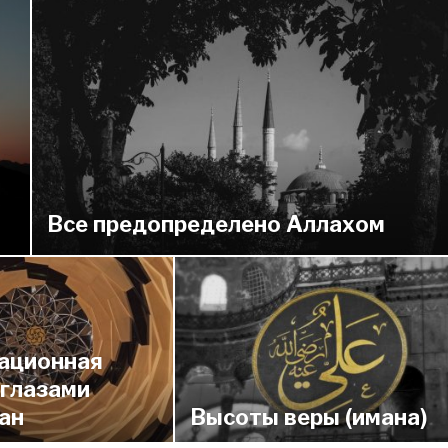
Все предопределено Аллахом
ационная
 глазами
ан
Высоты веры (имана)