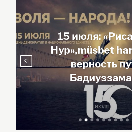
Наступление 
Зуль-хид