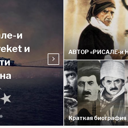
АВТОР «РИСАЛЕ-и 
месяца
КНИГ
жа
ПРЯ
Краткая биография