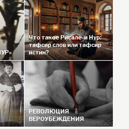
Что такое Рисале-и Нур:
тафсир слов или тафсир
НУР»
истин?
И РИСАЛЕ-И НУР
МО В TELEGRAM
РЕВОЛЮЦИЯ
ВЕРОУБЕЖДЕНИЯ