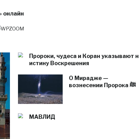
» онлайн
Пророки, чудеса и Коран указывают н
истину Воскрешения
О Мирадже —
вознесении Пророка ﷺ
МАВЛИД