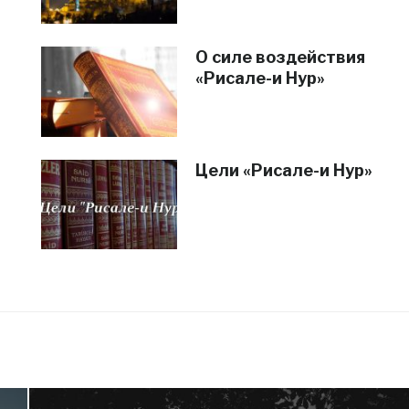
О силе воздействия
«Рисале-и Нур»
Цели «Рисале-и Нур»