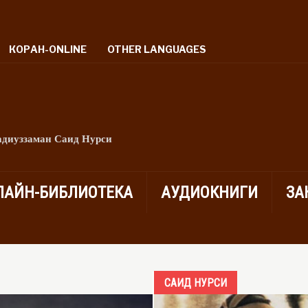
КОРАН-ONLINE
OTHER LANGUAGES
адиуззаман Саид Нурси
ЛАЙН-БИБЛИОТЕКА
АУДИОКНИГИ
ЗА
САИД НУРСИ