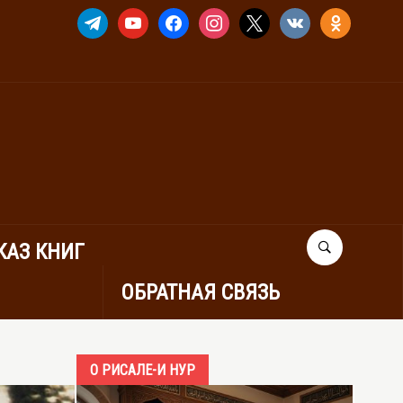
TELEGRAM
YOUTUBE
FACEBOOK
INSTAGRAM
X
VKONTAKTE
ODNOKLASSNIK
КАЗ КНИГ
ОБРАТНАЯ СВЯЗЬ
О РИСАЛЕ-И НУР