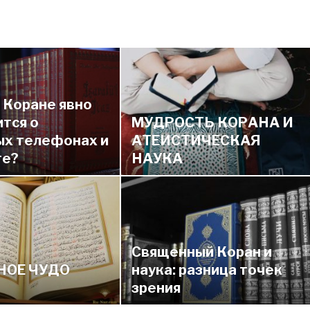
 Коране явно
ится о
МУДРОСТЬ КОРАНА И
ых телефонах и
АТЕИСТИЧЕСКАЯ
те?
НАУКА
Священный Коран и
НОЕ ЧУДО
наука: разница точек
зрения