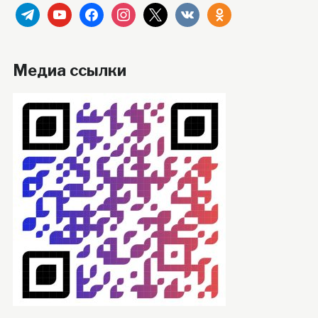
telegram
youtube
facebook
instagram
x
vkontakte
odnoklassniki
Медиа ссылки