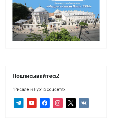
Подписывайтесь!
"Рисале-и Нур" в соцсетях
telegram
youtube
facebook
instagram
x
vkontakte