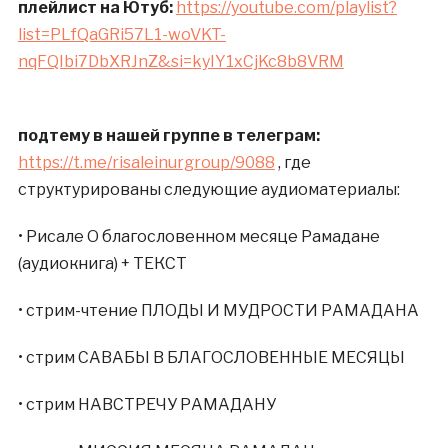
плейлист на Ютуб:
https://youtube.com/playlist?
list=PLfQaGRi57L1-woVKT-
nqFQIbi7DbXRJnZ&si=kyIY1xCjKc8b8VRM
подтему в нашей группе в телеграм:
https://t.me/risaleinurgroup/9088
, где
структурированы следующие аудиоматериалы:
• Рисале О благословенном месяце Рамадане
(аудиокнига) + ТЕКСТ
• стрим-чтение ПЛОДЫ И МУДРОСТИ РАМАДАНА
• стрим САВАБЫ В БЛАГОСЛОВЕННЫЕ МЕСЯЦЫ
• стрим НАВСТРЕЧУ РАМАДАНУ