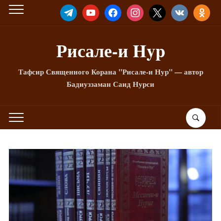
TELEGRAM
YOUTUBE
FACEBOOK
INSTAGRAM
X
VKONTAKTE
ODNOKLA
Рисале-и Hyp
Тафсир Священного Корана "Рисале-и Нур" — автор
Бадиуззаман Саид Нурси