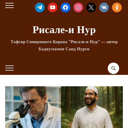
TELEGRAM
YOUTUBE
FACEBOOK
INSTAGRAM
X
VKONTAKTE
ODNOKLA
Рисале-и Hyp
Тафсир Священного Корана "Рисале-и Нур" — автор
Бадиуззаман Саид Нурси