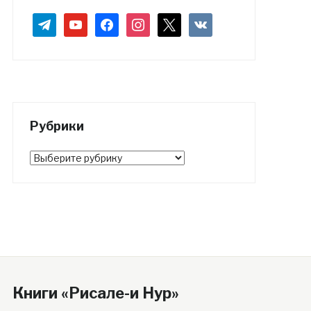
telegram
youtube
facebook
instagram
x
vkontakte
Рубрики
Рубрики
Книги «Рисале-и Нур»