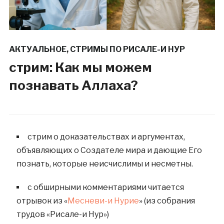
АКТУАЛЬНОЕ
,
СТРИМЫ ПО РИСАЛЕ-И НУР
стрим: Как мы можем
познавать Аллаха?
стрим о доказательствах и аргументах,
объявляющих о Создателе мира и дающие Его
познать, которые неисчислимы и несметны.
с обширными комментариями читается
отрывок из «
Месневи-и Нурие
» (из собрания
трудов «Рисале-и Нур»)