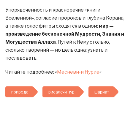
Упорядоченность и красноречие «книги
Вселенной», согласие пророков и глубина Корана,
а также голос фитры сходятся в одном:
мир —
произведение бесконечной Мудрости, Знания и
Могущества Аллаха
. Путей к Нему столько,
сколько творений — но цель одна: узнать и
последовать.
Читайте подробнее: «
Месневи-и Нурие
«
природа
рисале-и нур
шариат