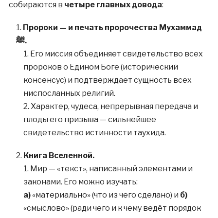
собираются в
четыре главных довода
:
Пророки — и печать пророчества Мухаммад
ﷺ.
Его миссия объединяет свидетельство всех
пророков о Едином Боге (исторический
консенсус) и подтверждает сущность всех
ниспосланных религий.
Характер, чудеса, непрерывная передача и
плоды его призыва — сильнейшее
свидетельство истинности таухида.
Книга Вселенной.
Мир — «текст», написанный элементами и
законами. Его можно изучать:
а)
«материально» (что из чего сделано) и
б)
«смыслово» (ради чего и к чему ведёт порядок