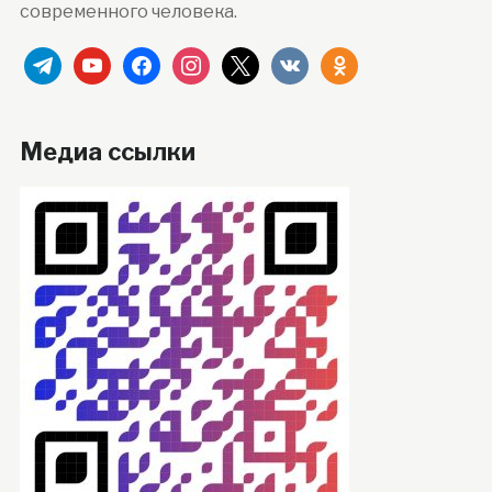
современного человека.
telegram
youtube
facebook
instagram
x
vkontakte
odnoklassniki
Медиа ссылки