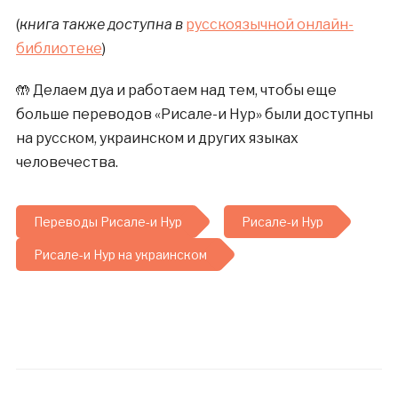
(
книга также доступна в
русскоязычной онлайн-
библиотеке
)
🤲 Делаем дуа и работаем над тем, чтобы еще
больше переводов «Рисале-и Нур» были доступны
на русском, украинском и других языках
человечества.
Переводы Рисале-и Нур
Рисале-и Нур
Рисале-и Нур на украинском