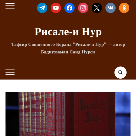
TELEGRAM
YOUTUBE
FACEBOOK
INSTAGRAM
X
VKONTAKTE
ODNOKLA
Рисале-и Hyp
Тафсир Священного Корана "Рисале-и Нур" — автор
Бадиуззаман Саид Нурси