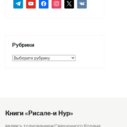
telegram
youtube
facebook
instagram
x
vkontakte
Рубрики
Рубрики
Книги «Рисале-и Нур»
являясь толкованием Священного Корана,