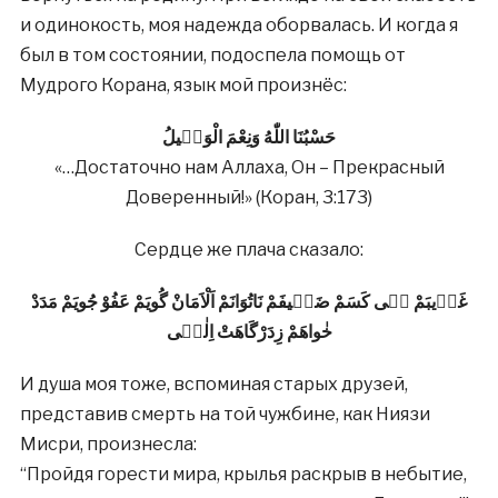
и одинокость, моя надежда оборвалась. И когда я
был в том состоянии, подоспела помощь от
Мудрого Корана, язык мой произнёс:
حَسْبُنَا اللّٰهُ وَنِعْمَ الْوَكٖيلُ
«…Достаточно нам Аллаха, Он – Прекрасный
Доверенный!» (Коран, 3:173)
Сердце же плача сказало:
غَرٖيبَمْ بٖى كَسَمْ ضَعٖيفَمْ نَاتُوَانَمْ اَلْاَمَانْ گُويَمْ عَفُوْ جُويَمْ مَدَدْ
خٰواهَمْ زِدَرْگَاهَتْ اِلٰهٖى
И душа моя тоже, вспоминая старых друзей,
представив смерть на той чужбине, как Ниязи
Мисри, произнесла:
“Пройдя горести мира, крылья раскрыв в небытие,