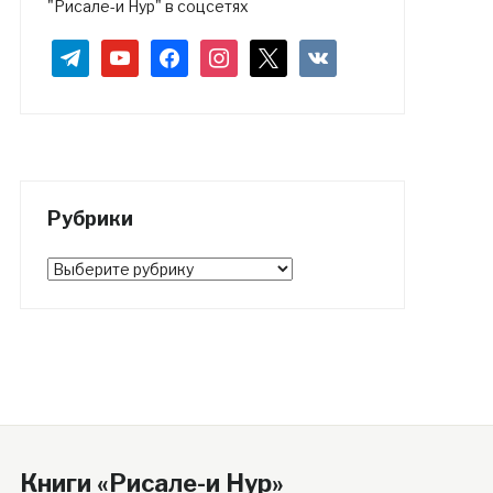
"Рисале-и Нур" в соцсетях
telegram
youtube
facebook
instagram
x
vkontakte
Рубрики
Рубрики
Книги «Рисале-и Нур»