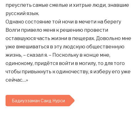
преуспеть самые смелые и хитрые люди, знавшие
русский язык.
Однако состояние той ночи в мечети на берегу
Волги привело меня к решению провести
оставшуюся часть жизни в пещерах. Довольно мне
уже вмешиваться в эту людскую общественную
жизнь, – сказал я. – Поскольку в конце мне,
одинокому, придётся войти в могилу, то для того
чтобы привыкнуть к одиночеству, я изберу его уже
сейчас…»
Бадиуззаман Саид Нурси