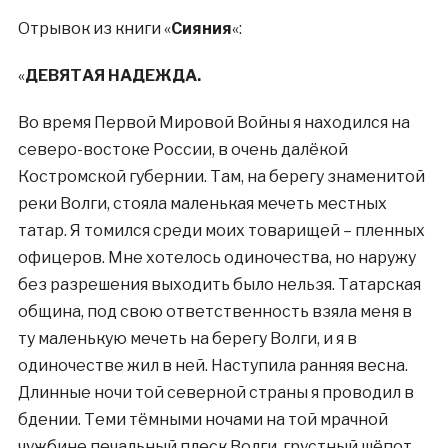
Отрывок из книги «
Сияния
«:
«
ДЕВЯТАЯ НАДЕЖДА.
Во время Первой Мировой Войны я находился на
северо-востоке России, в очень далёкой
Костромской губернии. Там, на берегу знаменитой
реки Волги, стояла маленькая мечеть местных
татар. Я томился среди моих товарищей – пленных
офицеров. Мне хотелось одиночества, но наружу
без разрешения выходить было нельзя. Татарская
община, под свою ответственность взяла меня в
ту маленькую мечеть на берегу Волги, и я в
одиночестве жил в ней. Наступила ранняя весна.
Длинные ночи той северной страны я проводил в
бдении. Теми тёмными ночами на той мрачной
чужбине печальный плеск Волги, грустный шёпот