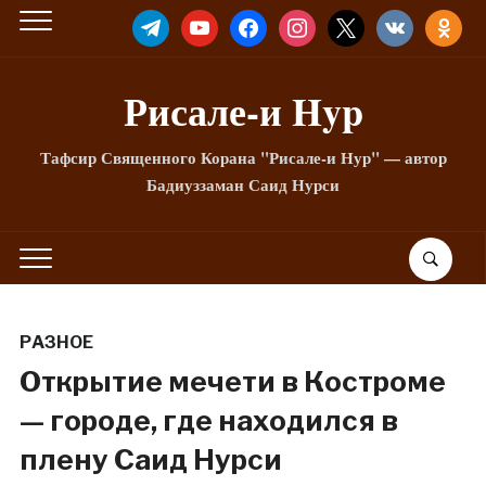
TELEGRAM
YOUTUBE
FACEBOOK
INSTAGRAM
X
VKONTAKTE
ODNOKLA
Рисале-и Hyp
Тафсир Священного Корана "Рисале-и Нур" — автор
Бадиуззаман Саид Нурси
РАЗНОЕ
Открытие мечети в Костроме
— городе, где находился в
плену Саид Нурси