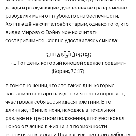
дождя и разлучающие дуновения ветра временно
разбудили меня от глубокого сна беспечности.
Хотя я ещё не считал себя старым, однако того, кто
видел Мировую Войну можно считать
состарившимся. Словно удостаиваясь смысла:
يَوْمًا يَجْعَلُ الْوِلْدَانَ شٖيبًا
«… Тот день, который юношей сделает седыми»
(Коран:, 73:17)
в том отношении, что это такие дни, которые
заставили состариться детей, я в свои сорок лет,
чувствовал себя восьмидесятилетним. В те
длинные, тёмные ночи, находясь в печальной
разлуке и в грустном положении, я почувствовал
некое отчаяние в жизни и в возможности
вернуться на родину. При взгляде на свои слабость