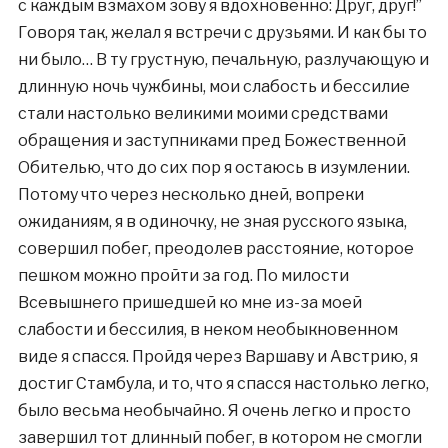
с каждым взмахом зову я вдохновенно: Друг, друг!”
Говоря так, желал я встречи с друзьями. И как бы то
ни было… В ту грустную, печальную, разлучающую и
длинную ночь чужбины, мои слабость и бессилие
стали настолько великими моими средствами
обращения и заступниками пред Божественной
Обителью, что до сих пор я остаюсь в изумлении.
Потому что через несколько дней, вопреки
ожиданиям, я в одиночку, не зная русского языка,
совершил побег, преодолев расстояние, которое
пешком можно пройти за год. По милости
Всевышнего пришедшей ко мне из-за моей
слабости и бессилия, в неком необыкновенном
виде я спасся. Пройдя через Варшаву и Австрию, я
достиг Стамбула, и то, что я спасся настолько легко,
было весьма необычайно. Я очень легко и просто
завершил тот длинный побег, в котором не смогли