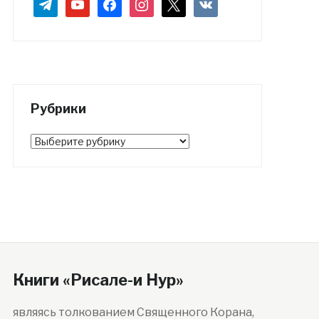
telegram
youtube
facebook
instagram
x
vkontakte
Рубрики
Рубрики
Книги «Рисале-и Нур»
являясь толкованием Священного Корана,