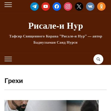
TELEGRAM
YOUTUBE
FACEBOOK
INSTAGRAM
X
VKONTAKTE
ODNOKLA
Рисале-и Hyp
Тафсир Священного Корана "Рисале-и Нур" — автор
Бадиуззаман Саид Нурси
Грехи