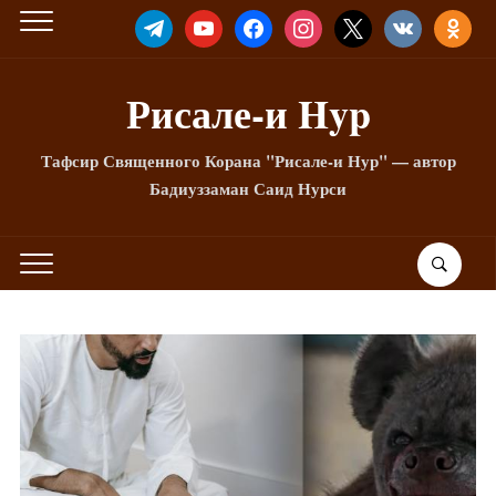
TELEGRAM
YOUTUBE
FACEBOOK
INSTAGRAM
X
VKONTAKTE
ODNOKLA
Рисале-и Hyp
Тафсир Священного Корана "Рисале-и Нур" — автор
Бадиуззаман Саид Нурси