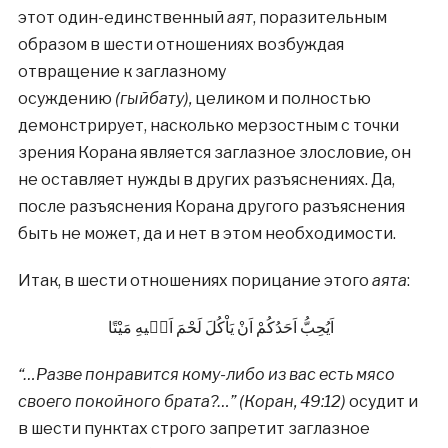
этот один-единственный
аят
, поразительным
образом в шести отношениях возбуждая
отвращение к заглазному
осуждению
(гыйбату),
целиком и полностью
демонстрирует, насколько мерзостным с точки
зрения Корана является заглазное злословие
,
он
не оставляет нужды в других разъяснениях. Да,
после разъяснения Корана другого разъяснения
быть не может, да и нет в этом необходимости.
Итак, в шести отношениях порицание этого
аята
:
اَيُحِبُّ اَحَدُكُمْ اَنْ يَاْكُلَ لَحْمَ اَخٖيهِ مَيْتًا
“…Разве понравится кому-либо из вас есть мясо
своего покойного брата?…” (Коран, 49:12)
осудит и
в шести пунктах строго запретит заглазное