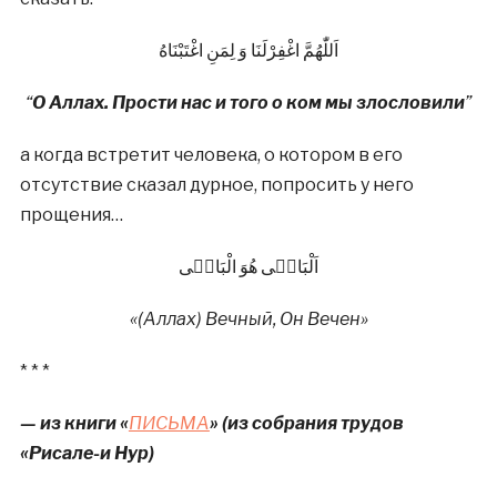
اَللّٰهُمَّ اغْفِرْلَنَا وَ لِمَنِ اغْتَبْنَاهُ
“
О Аллах. Прости нас и того о ком мы злословили
”
а когда встретит человека, о котором в его
отсутствие сказал дурное, попросить у него
прощения…
اَلْبَاقٖى هُوَ الْبَاقٖى
«(Аллах) Вечный, Он Вечен»
* * *
— из книги «
ПИСЬМА
»
(из собрания трудов
«Рисале-и Нур)