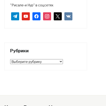
"Рисале-и Нур" в соцсетях
telegram
youtube
facebook
instagram
x
vkontakte
Рубрики
Рубрики