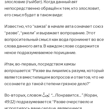
злословие
(гыйбат)
. Когда данный аят
непосредственно обращён к тем, кто злословит,
его смысл будет в таком виде:
Известно, что “хамза” в начале аята означает союз
“разве”, “ужели” и выражает вопрошание. Этот
вопросительный смысл как вода проникнет во все
слова данного аята. В каждом слове содержится
некое подразумеваемое порицание.
Итак,
во-первых
, посредством хамзы
вопрошается:
“Разве вы лишились разума, который
является вместилищем вопросов и ответов, что не
осознаете до такой степени грязное дело?”
Во-вторых
,
словом يُحِبُّ
“…Понравится…” (Коран,
49:12)
подразумевается: “Разве очерствело и
испортилось ваше сердце, являющееся