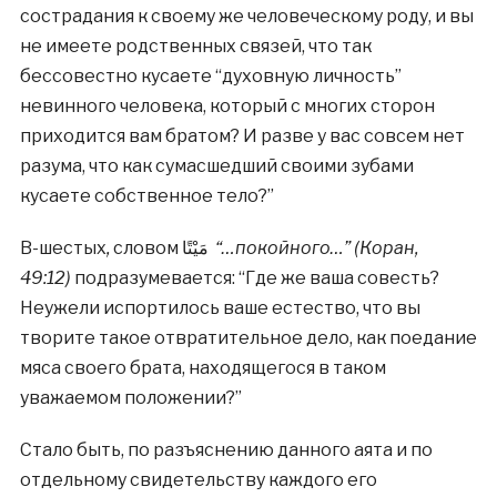
сострадания к своему же человеческому роду, и вы
не имеете родственных связей, что так
бессовестно кусаете “духовную личность”
невинного человека, который с многих сторон
приходится вам братом? И разве у вас совсем нет
разума, что как сумасшедший своими зубами
кусаете собственное тело?”
В-шестых
,
словом مَيْتًا
“…покойного…” (Коран,
49:12)
подразумевается: “Где же ваша совесть?
Неужели испортилось ваше естество, что вы
творите такое отвратительное дело, как поедание
мяса своего брата, находящегося в таком
уважаемом положении?”
Стало быть, по разъяснению данного аята и по
отдельному свидетельству каждого его