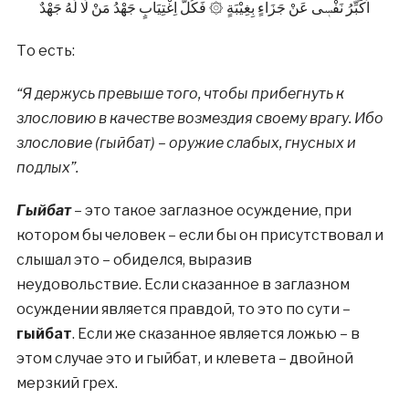
اُكَبِّرُ نَفْسٖى عَنْ جَزَاءٍ بِغِيْبَةٍ ۞ فَكُلُّ اِغْتِيَابٍ جَهْدُ مَنْ لَا لَهُ جَهْدٌ
То есть:
“Я держусь превыше того, чтобы прибегнуть к
злословию в качестве возмездия своему врагу. Ибо
злословие (гыйбат) – оружие слабых, гнусных и
подлых”.
Гыйбат
– это такое заглазное осуждение, при
котором бы человек – если бы он присутствовал и
слышал это – обиделся, выразив
неудовольствие. Если сказанное в заглазном
осуждении является правдой, то это по сути –
гыйбат
. Если же сказанное является ложью – в
этом случае это и гыйбат, и клевета – двойной
мерзкий грех.