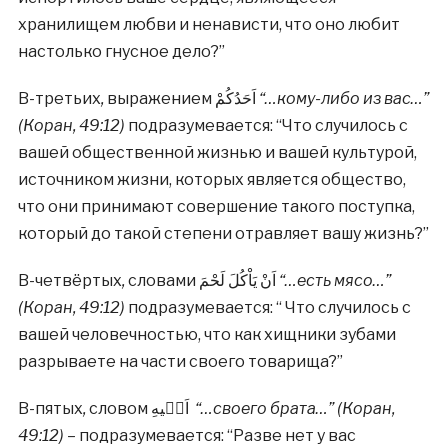
хранилищем любви и ненависти, что оно любит
настолько гнусное дело?”
В-третьих
,
выражением اَحَدُكُمْ
“…кому-либо из вас…”
(Коран, 49:12)
подразумевается: “Что случилось с
вашей общественной жизнью и вашей культурой,
источником жизни, которых является общество,
что они принимают совершение такого поступка,
который до такой степени отравляет вашу жизнь?”
В-четвёртых
,
словами اَنْ يَاْكُلَ لَحْمَ
“…есть мясо…”
(Коран, 49:12)
подразумевается: “ Что случилось с
вашей человечностью, что как хищники зубами
разрываете на части своего товарища?”
В-пятых
,
словом اَخٖيهِ
“…своего брата…” (Коран,
49:12)
– подразумевается: “Разве нет у вас