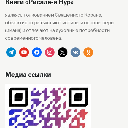
Книги «Рисале-и Нур»
являясь толкованием Священного Корана,
объективно разъясняют истины и основы веры
(имана) и отвечают на духовные потребности
современного человека.
telegram
youtube
facebook
instagram
x
vkontakte
odnoklassniki
Медиа ссылки