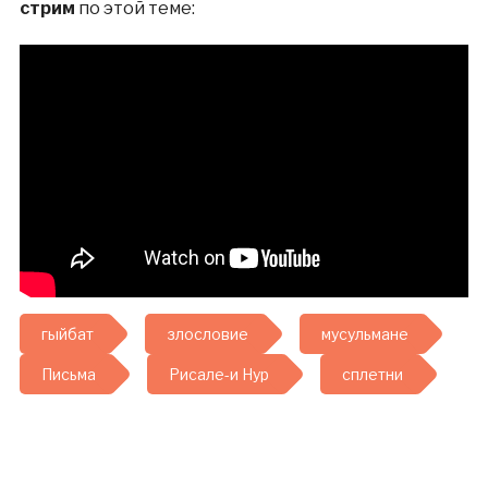
стрим
по этой теме:
гыйбат
злословие
мусульмане
Письма
Рисале-и Нур
сплетни