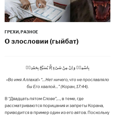
ГРЕХИ
,
РАЗНОЕ
О злословии (гыйбат)
بِاسْمِهٖ وَ اِنْ مِنْ شَىْءٍ اِلَّا يُسَبِّحُ بِحَمْدِهٖ
«Во имя Аллаха!» “…Нет ничего, что не прославляло
бы Его хвалой…” (Коран, 17:44).
В
“Двадцать пятом Слове”
,…, в теме, где
рассматриваются порицания и запреты Корана,
приводится в пример один из его аятов. Поскольку