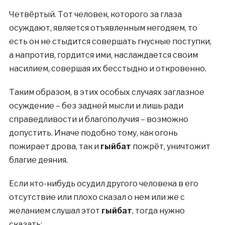
Четвёртый. Тот человек, которого за глаза
осуждают, является отъявленным негодяем, то
есть он не стыдится совершать гнусные поступки,
а напротив, гордится ими, наслаждается своим
насилием, совершая их бесстыдно и откровенно.
Таким образом, в этих особых случаях заглазное
осуждение – без задней мысли и лишь ради
справедливости и благополучия – возможно
допустить. Иначе подобно тому, как огонь
пожирает дрова, так и
гыйбат
пожрёт, уничтожит
благие деяния.
Если кто-нибудь осудил другого человека в его
отсутствие или плохо сказал о нем или же с
желанием слушал этот
гыйбат
, тогда нужно
сказать: