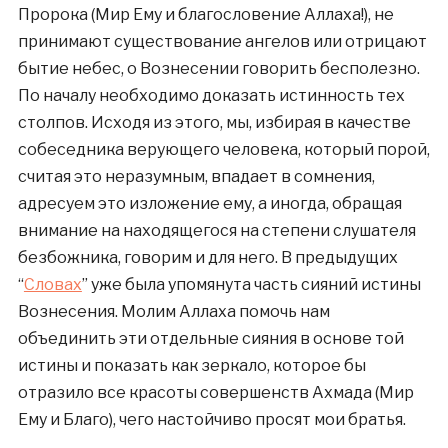
Пророка (Мир Ему и благословение Аллаха!), не
принимают существование ангелов или отрицают
бытие небес, о Вознесении говорить бесполезно.
По началу необходимо доказать истинность тех
столпов. Исходя из этого, мы, избирая в качестве
собеседника верующего человека, который порой,
считая это неразумным, впадает в сомнения,
адресуем это изложение ему, а иногда, обращая
внимание на находящегося на степени слушателя
безбожника, говорим и для него. В предыдущих
“
Словах
” уже была упомянута часть сияний истины
Вознесения. Молим Аллаха помочь нам
объединить эти отдельные сияния в основе той
истины и показать как зеркало, которое бы
отразило все красоты совершенств Ахмада (Мир
Ему и Благо), чего настойчиво просят мои братья.