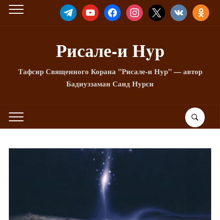
TELEGRAM
YOUTUBE
FACEBOOK
INSTAGRAM
X
VKONTAKTE
ODNOKLA
Рисале-и Hyp
Тафсир Священного Корана "Рисале-и Нур" — автор
Бадиуззаман Саид Нурси