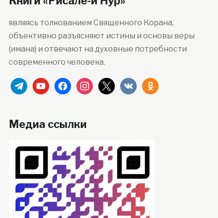
Книги «Рисале-и Нур»
являясь толкованием Священного Корана,
объективно разъясняют истины и основы веры
(имана) и отвечают на духовные потребности
современного человека.
telegram
youtube
facebook
instagram
x
vkontakte
odnoklassniki
Медиа ссылки