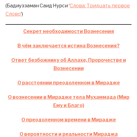
(Бадиуззаман Саид Нурси ‘
Слова: Тридцать первое
Слово
‘)
Секрет необходимости Вознесения
В чём заключается истина Вознесения?
Ответ безбожнику об Аллахе, Пророчестве и
Вознесении
О расстоянии преодоленном в Мирадже
О вознесении в Мирадже тела Мухаммада (Мир
Ему и Благо)
О преодоленном времени в Мирадже
О вероятности и реальности Мираджа