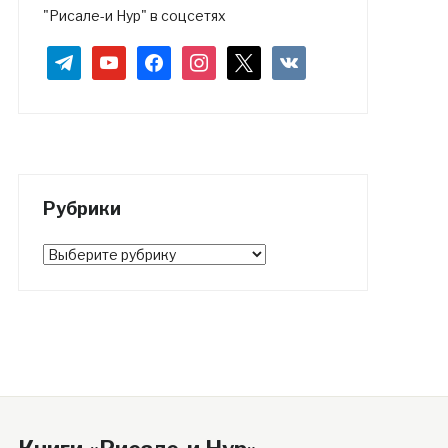
"Рисале-и Нур" в соцсетях
telegram
youtube
facebook
instagram
x
vkontakte
Рубрики
Рубрики