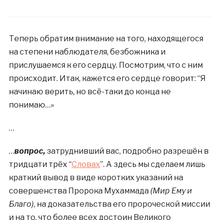
Теперь обратим внимание на того, находящегося
на степени наблюдателя, безбожника и
прислушаемся к его сердцу. Посмотрим, что с ним
происходит. Итак, кажется его сердце говорит: “Я
начинаю верить, но всё-таки до конца не
понимаю…»
…
…
вопрос,
затруднивший вас, подробно разрешён в
тридцати трёх “
Словах
”. А здесь мы сделаем лишь
краткий вывод в виде коротких указаний на
совершенства Пророка Мухаммада
(Мир Ему и
Благо)
, на доказательства его пророческой миссии
и на то, что более всех достоин Великого