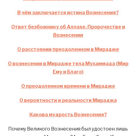
В чём заключается истина Вознесения?
Ответ безбожнику об Аллахе, Пророчестве и
Вознесении
О расстоянии преодоленном в Мирадже
О вознесении в Мирадже тела Мухаммада (Мир
Ему и Благо)
О преодоленном времени в Мирадже
О вероятности и реальности Мираджа
Какова мудрость Вознесения?
Почему Великого Вознесения был удостоен лишь