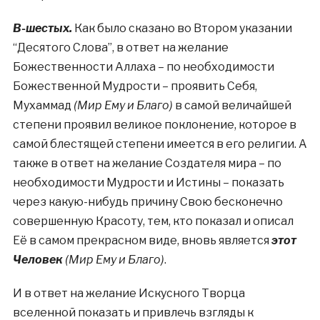
В-шестых.
Как было сказано во Втором указании
“Десятого Слова”, в ответ на желание
Божественности Аллаха – по необходимости
Божественной Мудрости – проявить Себя,
Мухаммад
(Мир Ему и Благо)
в самой величайшей
степени проявил великое поклонение, которое в
самой блестящей степени имеется в его религии. А
также в ответ на желание Создателя мира – по
необходимости Мудрости и Истины – показать
через какую-нибудь причину Свою бесконечно
совершенную Красоту, тем, кто показал и описал
Её в самом прекрасном виде, вновь является
этот
Человек
(Мир Ему и Благо)
.
И в ответ на желание Искусного Творца
вселенной показать и привлечь взгляды к