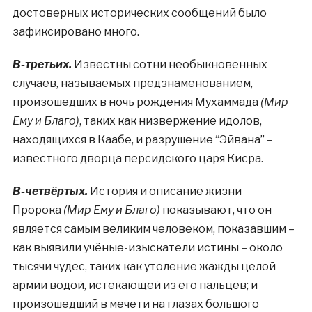
достоверных исторических сообщений было
зафиксировано много.
В-третьих.
Известны сотни необыкновенных
случаев, называемых предзнаменованием,
произошедших в ночь рождения Мухаммада
(Мир
Ему и Благо)
, таких как низвержение идолов,
находящихся в Каабе, и разрушение “Эйвана” –
известного дворца персидского царя Кисра.
В-четвёртых.
История и описание жизни
Пророка
(Мир Ему и Благо)
показывают, что он
является самым великим человеком, показавшим –
как выявили учёные-изыскатели истины – около
тысячи чудес, таких как утоление жажды целой
армии водой, истекающей из его пальцев; и
произошедший в мечети на глазах большого