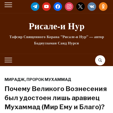
TELEGRAM
YOUTUBE
FACEBOOK
INSTAGRAM
X
VKONTAKTE
ODNOKLA
Рисале-и Hyp
Тафсир Священного Корана "Рисале-и Нур" — автор
Бадиуззаман Саид Нурси
МИРАДЖ
,
ПРОРОК МУХАММАД
Почему Великого Вознесения
был удостоен лишь аравиец
Мухаммад (Мир Ему и Благо)?