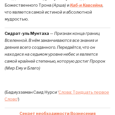
Божественного Трона
(Арша)
и
Каб-и Кавсейна
,
что является самой истиной и абсолютной
мудростью.
Сидрат-уль Мунтаха
—
Признак конца границ
Вселенной. В нём заканчиваются все знания и
деяния всего созданного. Передаётся, что он
находися на седьмом уровне небес и является
самой крайней степенью, которую достиг Пророк
(Мир Ему и Благо)
(Бадиуззаман Саид Нурси ‘
Слова: Тридцать первое
Слово
‘)
Секрет необходимости Вознесения