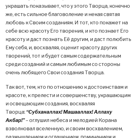
украшать показывает, что у этого Творца, конечно
же, есть сильное благоволение и некая святая
любовь к Своим созданиям. И тот, кто покажет на
себе всю красоту Его творения, и кто познает Его
красоту и даст познать Её другим, и даст полюбить
Ему себя, и, восхваляя, оценит красоту других
творений, тот и будет самым содержательным
среди созданий и самым любимым со стороны
очень любящего Свои создания Творца.
Так вот, тем, кто по отношению к достоинствам и
красоте, к прелести и совершенству, украшающим
и освещающим создания, восхваляя
Творца:
“Субханаллах! Машааллах! Аллаху
Акбар!”
– оглушил небеса и мелодией Корана
взволновал вселенную, и своим восхвалением,
размышлением и оглашением, поминанием и