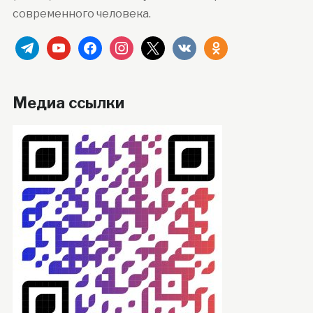
современного человека.
telegram
youtube
facebook
instagram
x
vkontakte
odnoklassniki
Медиа ссылки