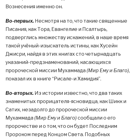
Вознесения именно он.
Во-первых.
Несмотря на то, что такие священные
Писания, как Тора, Евангелие и Псалтырь,
подверглись множеству искажений, в наше время
такой учёный-изыскатель истины, как Хусейн
Джисри, найдя в этих книгах сто четырнадцать
указаний-предзнаменований, касающихся
пророческой миссии Мухаммада
(Мир Ему и Благо)
,
показал их в книге “Рисале-и Хамидия”.
Во-вторых.
Из истории известно, что два таких
знаменитых прорицателя-ясновидца, как Шикк и
Сатих, незадолго до пророческой миссии
Мухаммада
(Мир Ему и Благо)
сообщали о его
пророчестве и о том, что он будет Последним
Пророком перед Концом Света. Подобных