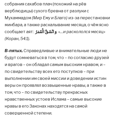
собрания сахабов плач (похожий на рёв
верблюдицы) сухого бревна от разлуки с
Мухаммадом
(Мир Ему и Благо)
из-за перестановки
минбара, а также раскалывание месяца, о чём ясно
сообщает аят:
وَ انْشَقَّ الْقَمَرُ
«
…и раскололся месяц»
(Коран, 54:1).
В-пятых.
Справедливые и внимательные люди не
будут сомневаться в том, что – по согласию друзей
и врагов – он обладал самым высоким нравом, и –
по свидетельству всех его поступков – при
выполнении им своей миссии и доведении истин
веры он проявлял возвышенные нравы, а также в
том, что – по свидетельству прекрасных
нравственных устоев Ислама – самые высокие
нравы в его Законах находятся на самой
совершенной степени.