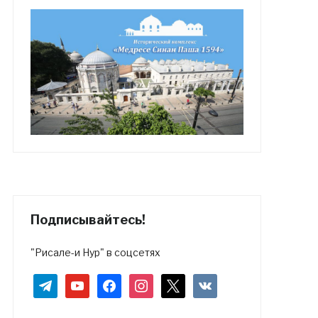
Подписывайтесь!
"Рисале-и Нур" в соцсетях
telegram
youtube
facebook
instagram
x
vkontakte