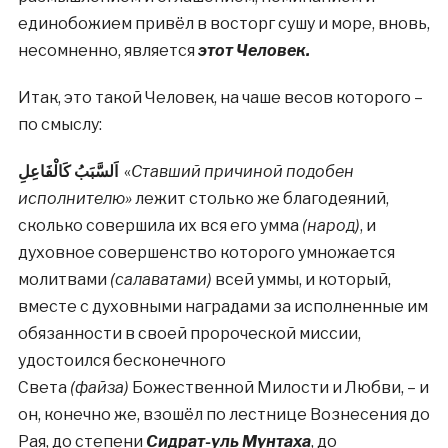
единобожием привёл в восторг сушу и море, вновь,
несомненно, является
этот Человек.
Итак, это такой Человек, на чаше весов которого –
по смыслу:
اَلسَّبَبُ كَالْفَاعِلِ
«
Ставший причиной подобен
исполнителю»
лежит столько же благодеяний,
сколько совершила их вся его умма
(народ)
, и
духовное совершенство которого умножается
молитвами
(салаватами)
всей уммы, и который,
вместе с духовными наградами за исполненные им
обязанности в своей пророческой миссии,
удостоился бесконечного
Света
(файза)
Божественной Милости и Любви, – и
он, конечно же, взошёл по лестнице Вознесения до
Рая, до степени
Сидрат-уль Мунтаха
, до