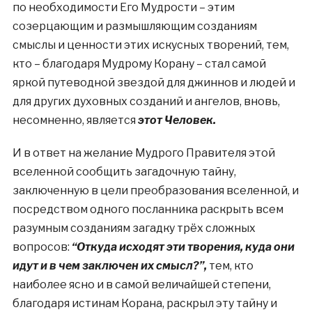
по необходимости Его Мудрости – этим
созерцающим и размышляющим созданиям
смыслы и ценности этих искусных творений, тем,
кто – благодаря Мудрому Корану – стал самой
яркой путеводной звездой для джиннов и людей и
для других духовных созданий и ангелов, вновь,
несомненно, является
этот Человек.
И в ответ на желание Мудрого Правителя этой
вселенной сообщить загадочную тайну,
заключенную в цели преобразования вселенной, и
посредством одного посланника раскрыть всем
разумным созданиям загадку трёх сложных
вопросов:
“Откуда исходят эти творения, куда они
идут и в чем заключен их смысл?”,
тем, кто
наиболее ясно и в самой величайшей степени,
благодаря истинам Корана, раскрыл эту тайну и