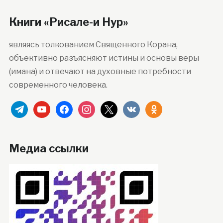
Книги «Рисале-и Нур»
являясь толкованием Священного Корана,
объективно разъясняют истины и основы веры
(имана) и отвечают на духовные потребности
современного человека.
telegram
youtube
facebook
instagram
x
vkontakte
odnoklassniki
Медиа ссылки