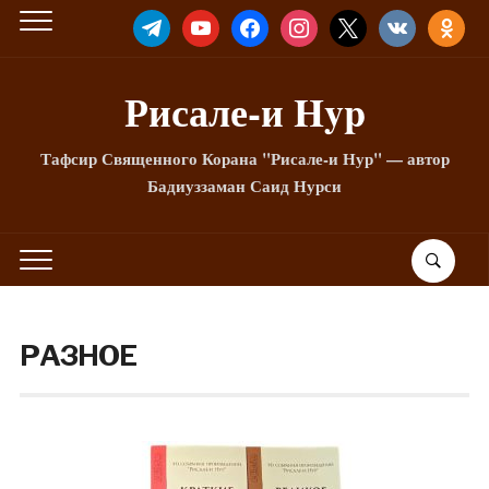
TELEGRAM
YOUTUBE
FACEBOOK
INSTAGRAM
X
VKONTAKTE
ODNOKLA
Рисале-и Hyp
Тафсир Священного Корана "Рисале-и Нур" — автор
Бадиуззаман Саид Нурси
РАЗНОЕ