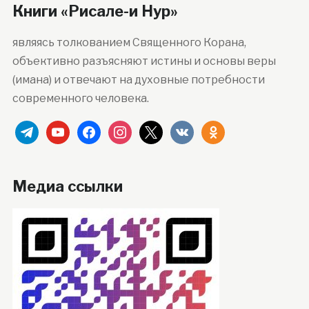
Книги «Рисале-и Нур»
являясь толкованием Священного Корана,
объективно разъясняют истины и основы веры
(имана) и отвечают на духовные потребности
современного человека.
telegram
youtube
facebook
instagram
x
vkontakte
odnoklassniki
Медиа ссылки