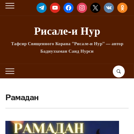
TELEGRAM
YOUTUBE
FACEBOOK
INSTAGRAM
X
VKONTAKTE
ODNOKLA
Рисале-и Hyp
Тафсир Священного Корана "Рисале-и Нур" — автор
Бадиуззаман Саид Нурси
Рамадан