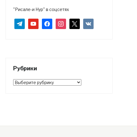
"Рисале-и Нур" в соцсетях
telegram
youtube
facebook
instagram
x
vkontakte
Рубрики
Рубрики