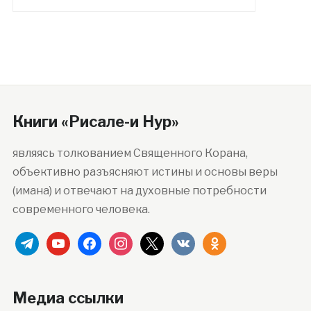
Книги «Рисале-и Нур»
являясь толкованием Священного Корана,
объективно разъясняют истины и основы веры
(имана) и отвечают на духовные потребности
современного человека.
telegram
youtube
facebook
instagram
x
vkontakte
odnoklassniki
Медиа ссылки