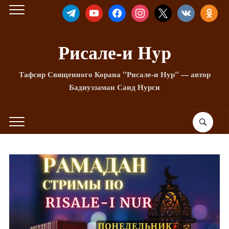
TELEGRAM
YOUTUBE
FACEBOOK
INSTAGRAM
X
VKONTAKTE
ODNOKLA
Рисале-и Hyp
Тафсир Священного Корана "Рисале-и Нур" — автор
Бадиуззаман Саид Нурси