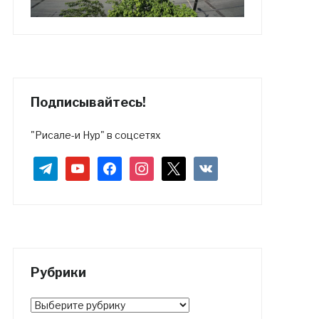
Подписывайтесь!
"Рисале-и Нур" в соцсетях
telegram
youtube
facebook
instagram
x
vkontakte
Рубрики
Рубрики