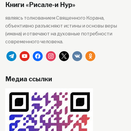
Книги «Рисале-и Нур»
являясь толкованием Священного Корана,
объективно разъясняют истины и основы веры
(имана) и отвечают на духовные потребности
современного человека.
telegram
youtube
facebook
instagram
x
vkontakte
odnoklassniki
Медиа ссылки