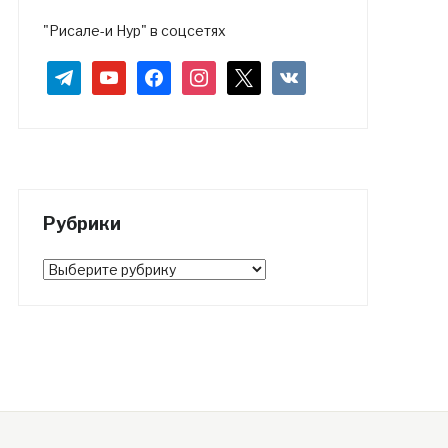
"Рисале-и Нур" в соцсетях
telegram
youtube
facebook
instagram
x
vkontakte
Рубрики
Рубрики