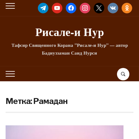
TELEGRAM
YOUTUBE
FACEBOOK
INSTAGRAM
X
VKONTAKTE
ODNOKLA
Рисале-и Hyp
Тафсир Священного Корана "Рисале-и Нур" — автор
Бадиуззаман Саид Нурси
Метка:
Рамадан