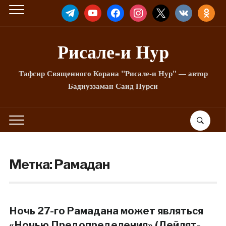
TELEGRAM
YOUTUBE
FACEBOOK
INSTAGRAM
X
VKONTAKTE
ODNOKLA
Рисале-и Hyp
Тафсир Священного Корана "Рисале-и Нур" — автор
Бадиуззаман Саид Нурси
Метка:
Рамадан
Ночь 27-го Рамадана может являться
«Ночью Предопределения» (Лейлят-