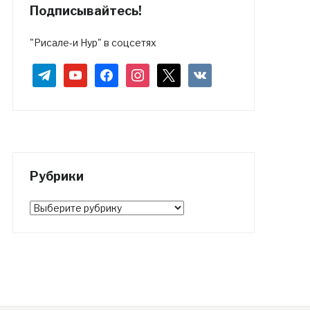
Подписывайтесь!
"Рисале-и Нур" в соцсетях
telegram
youtube
facebook
instagram
x
vkontakte
Рубрики
Рубрики