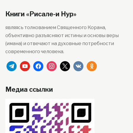
Книги «Рисале-и Нур»
являясь толкованием Священного Корана,
объективно разъясняют истины и основы веры
(имана) и отвечают на духовные потребности
современного человека.
telegram
youtube
facebook
instagram
x
vkontakte
odnoklassniki
Медиа ссылки