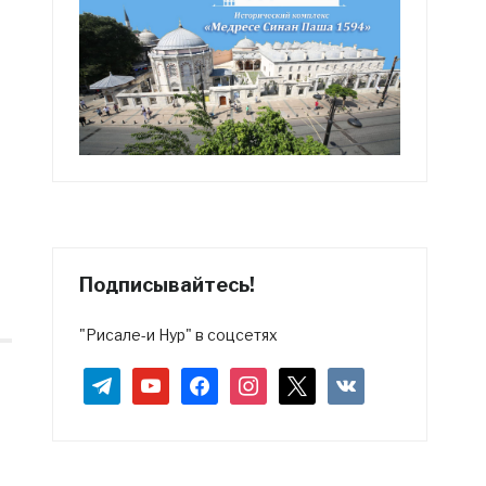
Подписывайтесь!
"Рисале-и Нур" в соцсетях
telegram
youtube
facebook
instagram
x
vkontakte