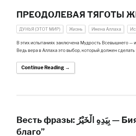
ПРЕОДОЛЕВАЯ ТЯГОТЫ 
ДУНЬЯ (ЭТОТ МИР)
Жизнь
Имена Аллаха
Ис
В этих испытаниях заключена Мудрость Всевышнего — им
Ведь вера в Аллаха это выбор, который должен сделать
Continue Reading →
Весть фразы: بِيَدِهِ الْخَيْرُ — Биядихиль хайр — “В Его Руке
благо”