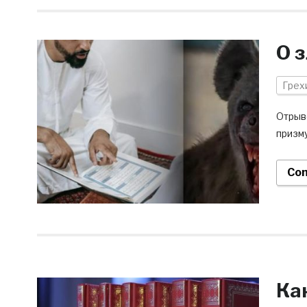
О 
Грех
Отрыв
призм
Con
Ка