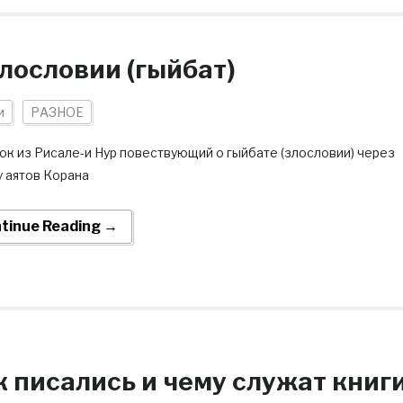
злословии (гыйбат)
и
РАЗНОЕ
ок из Рисале-и Нур повествующий о гыйбате (злословии) через
у аятов Корана
tinue Reading →
к писались и чему служат книг