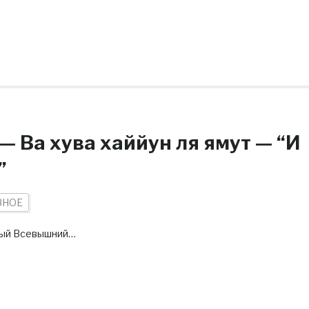
”
ЗНОЕ
ный Всевышний…