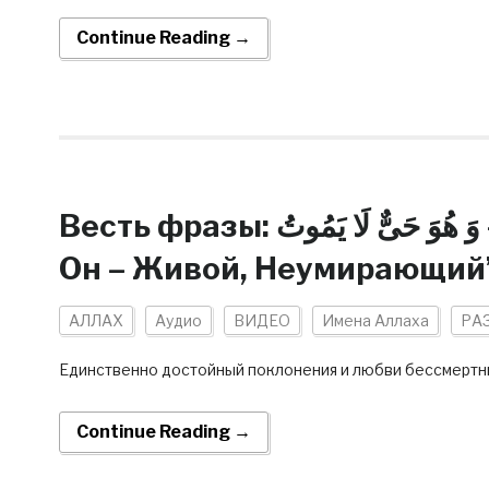
Continue Reading →
Весть фразы: وَ هُوَ حَىٌّ لَا يَمُوتُ — Ва хува хаййун ля ямут — “И
Он – Живой, Неумирающий
АЛЛАХ
Аудио
ВИДЕО
Имена Аллаха
РА
Единственно достойный поклонения и любви бессмерт
Continue Reading →