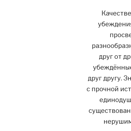
Качестве
убеждения
просв
разнообразн
друг от д
убеждённые
друг другу. З
с прочной ист
единодуш
существован
нерушим