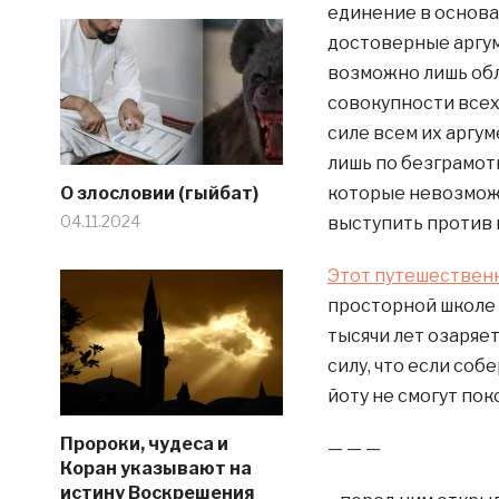
единение в основах
достоверные аргум
возможно лишь обл
совокупности всех
силе всем их аргу
лишь по безграмот
О злословии (гыйбат)
которые невозможно
04.11.2024
выступить против 
Этот путешествен
просторной школе 
тысячи лет озаряе
силу, что если соб
йоту не смогут пок
Пророки, чудеса и
— — —
Коран указывают на
истину Воскрешения