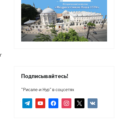
г
Подписывайтесь!
"Рисале-и Нур" в соцсетях
.
telegram
youtube
facebook
instagram
x
vkontakte