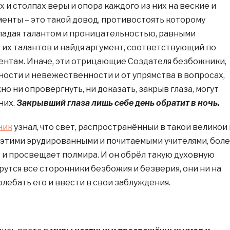
 и столпах веры и опора каждого из них на веские и
енты – это такой довод, противостоять которому
адая талантом и проницательностью, равными
 их талантов и найдя аргумент, соответствующий по
ментам. Иначе, эти отрицающие Создателя безбожники,
ности и невежественности и от упрямства в вопросах,
 ни опровергнуть, ни доказать, закрыв глаза, могут
них.
Закрывший глаза лишь себе день обратит в ночь.
ник
узнал, что свет, распространённый в такой великой 
этими эрудированными и почитаемыми учителями, бол
т и просвещает полмира. И он обрёл такую духовную
ерутся все сторонники безбожия и безверия, они ни на
олебать его и ввести в свои заблуждения.