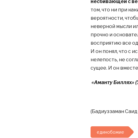
несбивающей с ве
том, что ни при ка
вероятности, чтоб
неверной мысли ил
прочно и основате
восприятию все од
И он понял, что с
нелепость, не согл
сущее. И он вместе
«Аманту Биллях» (
(Бадиуззаман Саид 
единобожие