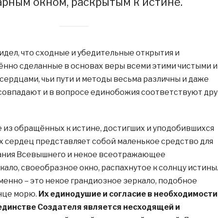
арным окном, раскрытым к истине.
видел, что сходные и убедительные открытия и
ённо сделанные в основах веры всеми этими чистыми и
ердцами, чьи пути и методы весьма различны и даже
совпадают и в вопросе единобожия соответствуют дру
е из обращённых к истине, достигших и уподобившихся
 сердец представляет собой маленькое средство для
ания Всевышнего и некое всеотражающее
ало, своеобразное окно, распахнутое к солнцу истины
менно – это некое грандиозное зеркало, подобное
нце морю.
Их единодушие и согласие в необходимости
единстве Создателя является несходящей и