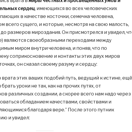
ись врата в
миры честных и просвещённых умов и
ельных сердец
, имеющихся во всех человеческих
пающих в качестве косточки, семечка человека,
м всего сущего, и которые, несмотря на свою малость,
 до размеров мироздания. Он присмотрелся и увидел, чт
це) являются своеобразными переходами между
имым миром внутри человека, и поняв, что по
еку соприкосновение и контакты этих двух миров
точках, он сказал своему разуму и сердцу:
 врата этих ваших подобий путь, ведущий к истине, ещ
брать уроки не так, как на прочих путях, от
ов различных создании, а скорее всего нам надо через
оваться обладанием качествами, свойствами и
ляющимися благодаря вере.” После этого путник
ию и увидел: