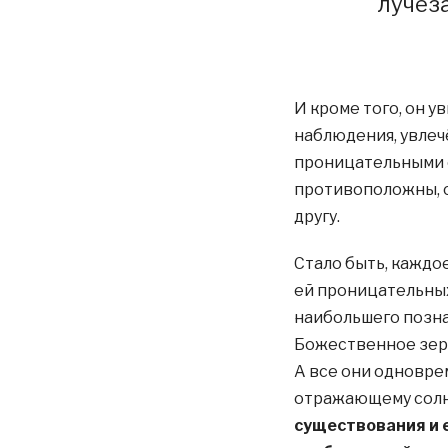
лучез
И кроме того, он у
наблюдения, увлеч
проницательными с
противоположны, 
другу.
Стало быть, каждо
ей проницательных
наибольшего позн
Божественное зерк
А все они одновре
отражающему сол
существования и 