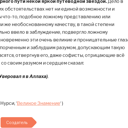
рного пути некой яркой путеводной звездой.
Дело в
ких обстоятельствах нет ни единой возможности и
ы что-то, подобное ложному представлению или
и же необоснованному качеству, в такой степени
льно ввело в заблуждение, подвергло ложному
новременно эти очень великие и проницательные глаз
 испорченным и заблудшим разумом, допускающим такую
асятся, отвергнув его, даже софисты, отрицающие всё
 со своим разумом и сердцем сказал:
Уверовал я в Аллаха)
.
Нурси, ‘
Великое Знамение
‘ )
Создатель