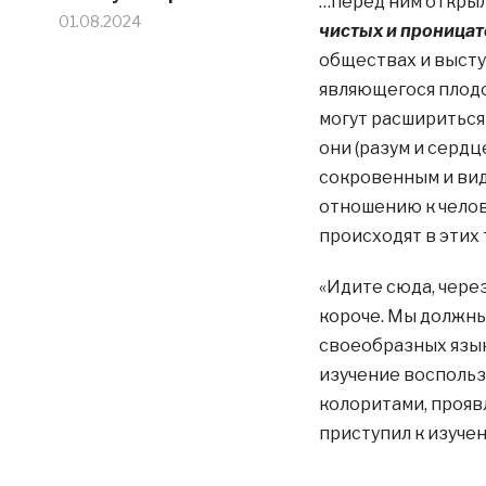
…перед ним открыл
01.08.2024
чистых и проницат
обществах и высту
являющегося плодо
могут расшириться
они (разум и серд
сокровенным и вид
отношению к челов
происходят в этих 
«Идите сюда, через
короче. Мы должны 
своеобразных язык
изучение воспольз
колоритами, прояв
приступил к изучен