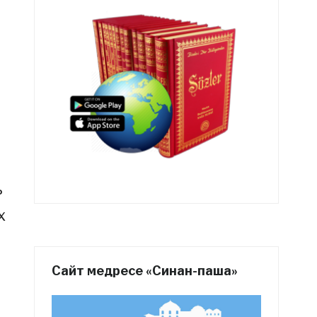
ь
х
й
Сайт медресе «Синан-паша»