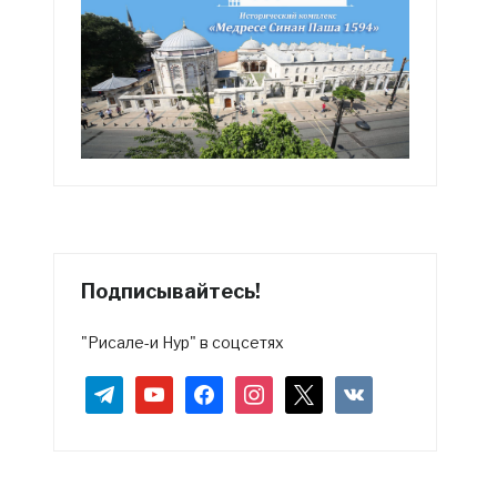
Подписывайтесь!
"Рисале-и Нур" в соцсетях
telegram
youtube
facebook
instagram
x
vkontakte