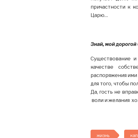
причастности к к
Царю…
Знай, мой дорогой 
Существование и
качестве собст
распоряжения ими 
для того, чтобы по
Да, гость не впра
воли и желания хо
жизнь
кап