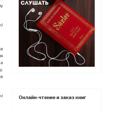
му
»)
 в
ля
 а
у.
ив
»)
Онлайн-чтение и заказ книг