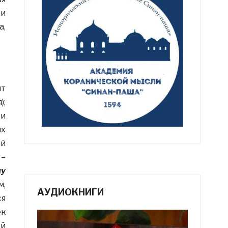
 и
а,
ит
);
 и
ых
ой
 –
му
м,
АУДИОКНИГИ
ся
ек
ей