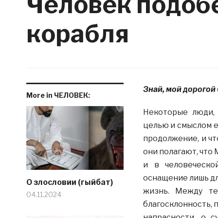
Человек подоб
корабля
Знай, мой дорогой 
More in ЧЕЛОВЕК:
Некоторые люди, 
целью и смыслом е
продолжение, и чт
они полагают, что
и в человеческо
оснащение лишь дл
О злословии (гыйбат)
жизнь. Между те
04.11.2024
благосклонность, 
напрасности, о с