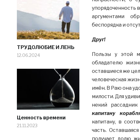
упорядоченность в
аргументами обр
беспорядка и отсу
Друг!
​​ТРУДОЛЮБИЕ И ЛЕНЬ
Пользы у этой м
12.06.2024
обладателю жизни
оставшиеся же цел
человеческая жиз
имён. В Раю она у
милости. Для удив
некий рассадник
капитану корабл
Ценность времени
капитану, в соот
21.11.2023
часть. Оставшаяс
получает долю ж