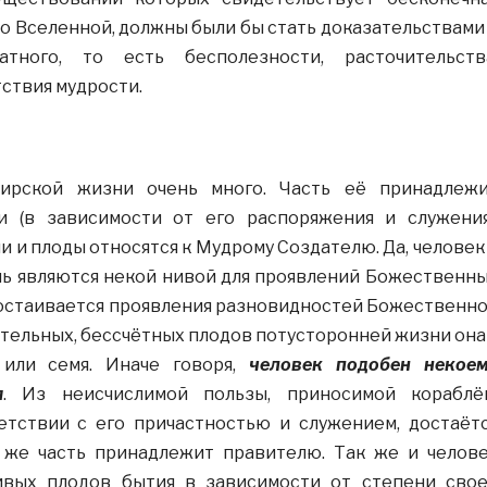
о Вселенной, должны были бы стать доказательствами
атного, то есть бесполезности, расточительств
тствия мудрости.
ирской жизни очень много. Часть её принадлеж
 (в зависимости от его распоряжения и служения
и и плоды относятся к Мудрому Создателю. Да, человек
нь являются некой нивой для проявлений Божественн
достаивается проявления разновидностей Божественн
ительных, бессчётных плодов потусторонней жизни она
 или семя. Иначе говоря,
человек подобен некое
я
. Из неисчислимой пользы, приносимой кораблё
ветствии с его причастностью и служением, достаёт
я же часть принадлежит правителю. Так же и челов
ивых плодов бытия в зависимости от степени сво