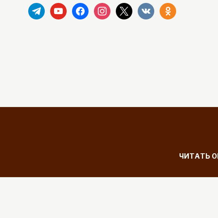
telegram
youtube
facebook
instagram
x
vkontakte
odnoklassniki
ЧИТАТЬ 