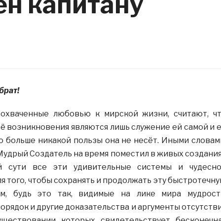
ен капитану
брат!
охваченные любовью к мирской жизни, считают, ч
ё возникновения являются лишь служение ей самой и 
о больше никакой пользы она не несёт. Иными словам
 Мудрый Создатель на время поместил в живых создани
й сути все эти удивительные системы и чудесн
я того, чтобы сохранять и продолжать эту быстротечн
м, будь это так, видимые на лике мира мудрост
порядок и другие доказательства и аргументы отсутств
уществовании которых свидетельствует бесконечн