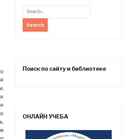
Поиск по сайту и библиотеке
то
её
и,
ях
ое
ую
ОНЛАЙН УЧЕБА
ь,
ия
ая