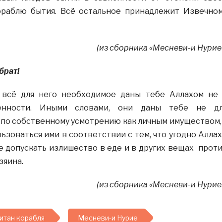
ораблю бытия. Всё остальное принадлежит Извечно
(из сборника «Месневи-и Нурие
брат!
 всё для него необходимое даны тебе Аллахом не
венности. Иными словами, они даны тебе не д
по собственному усмотрению как личным имуществом,
льзоваться ими в соответствии с тем, что угодно Аллах
ве допускать излишество в еде и в других вещах прот
зяина.
(из сборника «Месневи-и Нурие
итан корабля
Месневи-и Нурие