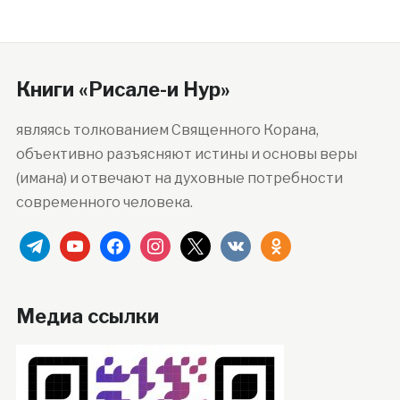
Книги «Рисале-и Нур»
являясь толкованием Священного Корана,
объективно разъясняют истины и основы веры
(имана) и отвечают на духовные потребности
современного человека.
telegram
youtube
facebook
instagram
x
vkontakte
odnoklassniki
Медиа ссылки