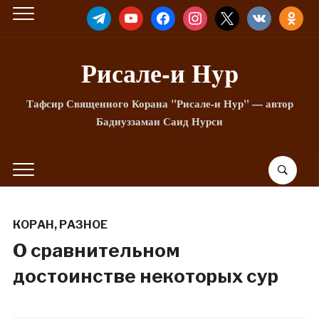
TELEGRAM
YOUTUBE
FACEBOOK
INSTAGRAM
X
VKONTAKTE
ODNOKLA
Рисале-и Hyp
Тафсир Священного Корана "Рисале-и Нур" — автор
Бадиуззаман Саид Нурси
КОРАН
,
РАЗНОЕ
О сравнительном
достоинстве некоторых сур