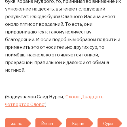
букв Корана Мудрого, то, принимая во внимание их
умножение на десять, вытекает следующий
результат: каждая буква Славного Йасина имеет
около пятисот воздаяний. То есть, они
приравниваются к такому количеству
благодеяний. И если подобным образом подойти и
применить это относительно других сур, то
поймёшь, насколько это является тонкой,
прекрасной, правильной и далёкой от обмана
истиной.
(Бадиуззаман Саид Нурси, ‘
Слова: Двадцать
четвертое Слово
‘)
ихлас
Йясин
Коран
Суры