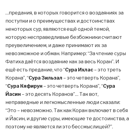
…предания, в которых говорится о воздаяниях за
поступки и о преимуществах и достоинствах
некоторых сур, являются ещё одной темой,
которую несправедливые безбожники считают
преувеличением, и даже принимают их за
невозможное и обман. Например: “За чтение суры
Фатиха даётся воздаяние как за весь Коран”. И
ещё есть предание, что “
Сура Ихлас
– это треть
Корана”, “
Сура Зильзал
– это четверть Корана”,
“
Сура Кяфирун
– это четверть Корана”, “
Сура
Йасин
– это десять Коранов”… Так вот,
неправедные и легкомысленные люди сказали:
“Это – невозможно. Так как Коран включает в себя
и Йасин, и другие суры, имеющие те достоинства, а
поэтому не является ли это бессмыслицей?”.