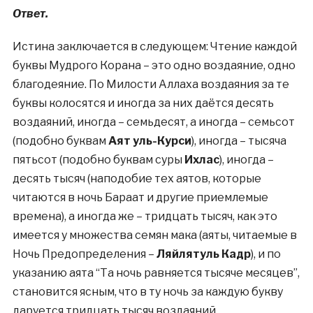
Ответ.
Истина заключается в следующем: Чтение каждой
буквы Мудрого Корана – это одно воздаяние, одно
благодеяние. По Милости Аллаха воздаяния за те
буквы колосятся и иногда за них даётся десять
воздаяний, иногда – семьдесят, а иногда – семьсот
(подобно буквам
Аят уль-Курси
), иногда – тысяча
пятьсот (подобно буквам суры
Ихлас
), иногда –
десять тысяч (наподобие тех аятов, которые
читаются в ночь Бараат и другие приемлемые
времена), а иногда же – тридцать тысяч, как это
имеется у множества семян мака (аяты, читаемые в
Ночь Предопределения –
Ляйлятуль Кадр
), и по
указанию аята “Та ночь равняется тысяче месяцев”,
становится ясным, что в ту ночь за каждую букву
даруется тридцать тысяч воздаяний.