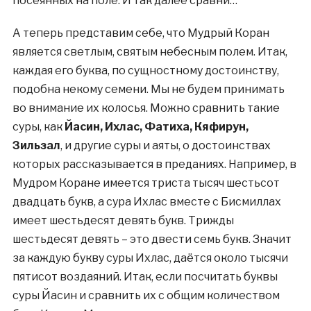
посеянных на поле. И так далее сравни…
А теперь представим себе, что Мудрый Коран
является светлым, святым небесным полем. Итак,
каждая его буква, по сущностному достоинству,
подобна некому семени. Мы не будем принимать
во внимание их колосья. Можно сравнить такие
суры, как
Йасин, Ихлас, Фатиха, Кяфирун,
Зильзал
, и другие суры и аяты, о достоинствах
которых рассказывается в преданиях. Например, в
Мудром Коране имеется триста тысяч шестьсот
двадцать букв, а сура Ихлас вместе с Бисмиллах
имеет шестьдесят девять букв. Трижды
шестьдесят девять – это двести семь букв. Значит
за каждую букву суры Ихлас, даётся около тысячи
пятисот воздаяний. Итак, если посчитать буквы
суры Йасин и сравнить их с общим количеством