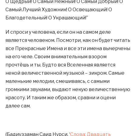
О Щедрый! О Самый Нежный! О Самый Добрый! О
Самый Лучший Художник! О Освещающий! О
Благодетельный! О Украшающий!”
И спроси у человека, если он на самом деле
является человеком. Посмотри, как он будет читать
все Прекрасные Имена и все эти имена вычерчены
на его челе. Своим внимательным взором
прочтёшь и ты. Будто вся Вселенная является
некой величественной музыкой – зикром. Самые
маленькие мелодии, смешиваясь, с самыми
громкими звуками, выдают некую величественную
красоту. И таким же образом, сравни и оцени
далее сам.
(Бадиуззаман Саид Нурси, ‘
Слова: Двадцать