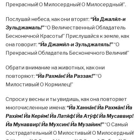
Прекрасный! О Милосердный! О Милосердный!”.
Послушай небеса, как они вторят:
“Йа Джали́л-и
Зульджамаль!”
“О Величественный Обладатель
Бесконечной Красоты!” Прислушайся к земле, как
она говорит:
“Йа Джами́л-и Зульджаляль!”
“О
Прекрасный Обладатель Бесконечного Величия!”
Обрати внимание на животных, как они
повторяют:
“Йа Рахмáн! Йа Раззак!”
“О
Милостивый! О Кормилец!”
Спроси у весны и ты увидишь, как она повторяет
многочисленные имена:
“Йа Ханнáн! Йа Рахмáн! Йа
Рахи́м! Йа Кери́м! Йа Лати́ф! Йа Ату́ф! Йа Мусаввир!
Йа Мунаввир! Йа Мухсин! Йа Музайин!”
“О Самый
Сострадательный! О Милостивый! О Милосердный!