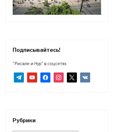
Подписывайтесь!
"Рисале-и Нур" в соцсетях
telegram
youtube
facebook
instagram
x
vkontakte
Рубрики