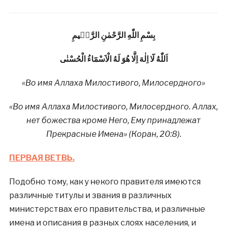
بِسْمِ اللّٰهِ الرَّحْمٰنِ الرَّحٖيمِ
اَللّٰهُ لَٓا اِلٰهَ اِلَّا هُوَ لَهُ الْاَسْمَٓاءُ الْحُسْنٰى
«Во имя Аллаха Милостивого, Милосердного»
«Во имя Аллаха Милостивого, Милосердного. Аллах,
нет божества кроме Него, Ему принадлежат
Прекрасные Имена» (Коран, 20:8).
ПЕРВАЯ ВЕТВЬ.
Подобно тому, как у некого правителя имеются
различные титулы и звания в различных
министерствах его правительства, и различные
имена и описания в разных слоях населения, и