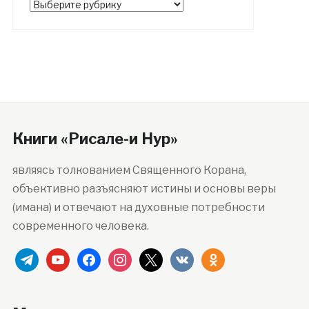
Рубрики
Книги «Рисале-и Нур»
являясь толкованием Священного Корана,
объективно разъясняют истины и основы веры
(имана) и отвечают на духовные потребности
современного человека.
telegram
youtube
facebook
instagram
x
vkontakte
odnoklassniki