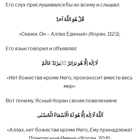
Его слух прислушивался бы ко всему и слышал:
قُلْ هُوَ اللّٰهُ اَحَدٌ
«Скажи, Он – Аллах Единый» (Коран, 112:1).
Его язык говорил и объявлял:
لَا اِلٰهَ اِلَّا هُو بَرَابَرْ مٖيزَنَدْ عَالَمْ
«Нет божества кроме Него, произносит вместе весь
мир»
Вот почему, Ясный Коран своим повелением:
اَللّٰهُ لَٓا اِلٰهَ اِلَّا هُوَ لَهُ الْاَسْمَٓاءُ الْحُسْنٰى
«Аллах, нет божества кроме Него, Ему принадлежат
Прекрасные Имена «(Коран, 20:8)