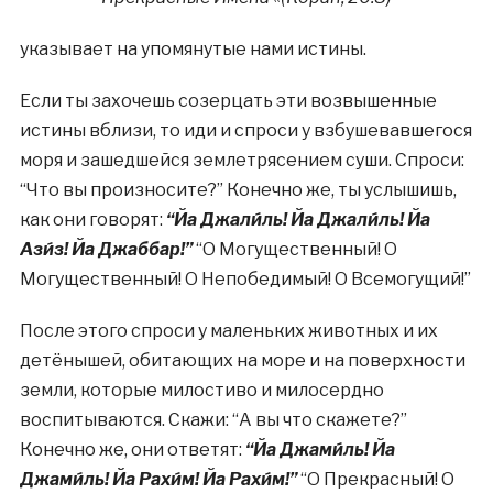
указывает на упомянутые нами истины.
Если ты захочешь созерцать эти возвышенные
истины вблизи, то иди и спроси у взбушевавшегося
моря и зашедшейся землетрясением суши. Спроси:
“Что вы произносите?” Конечно же, ты услышишь,
как они говорят:
“Йа Джали́ль! Йа Джали́ль! Йа
Ази́з! Йа Джаббар!”
“О Могущественный! О
Могущественный! О Непобедимый! О Всемогущий!”
После этого спроси у маленьких животных и их
детёнышей, обитающих на море и на поверхности
земли, которые милостиво и милосердно
воспитываются. Скажи: “А вы что скажете?”
Конечно же, они ответят:
“Йа Джами́ль! Йа
Джами́ль! Йа Рахи́м! Йа Рахи́м!”
“О Прекрасный! О