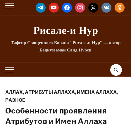
TELEGRAM
YOUTUBE
FACEBOOK
INSTAGRAM
X
VKONTAKTE
ODNOKLA
Рисале-и Hyp
Тафсир Священного Корана "Рисале-и Нур" — автор
Бадиуззаман Саид Нурси
АЛЛАХ
,
АТРИБУТЫ АЛЛАХА
,
ИМЕНА АЛЛАХА
,
РАЗНОЕ
Особенности проявления
Атрибутов и Имен Аллаха