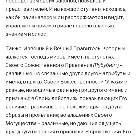
посредством своих законов, порядков и
представителей. И на каждой ступени, находясь,
как бы за занавесом, он распоряжается и видит,
управляет и присматривает своею властью,
знанием и силой.
Также, Извечный и Вечный Правитель, Которым
является Господь миров, имеет: на ступенях
Своего Божественного Правления
(Рубубият)
–
различные, но связанные друг с другом атрибуты и
имена; в кругах Своей Божественности
(Улухият)
–
разные, но видимые один внутри другого имена и
признаки; в Своих действиях, показывающих Его
величие – различные, но похожие друг на друга
образы и проявления; во владениях Своего
Могущества – различные, но дающие ощущать
друг друга названия и признаки. В проявлениях Его