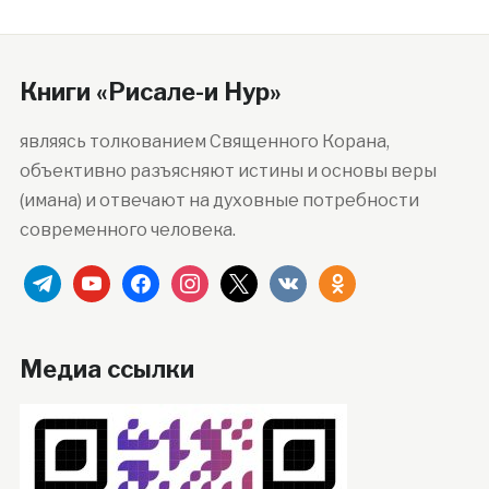
Книги «Рисале-и Нур»
являясь толкованием Священного Корана,
объективно разъясняют истины и основы веры
(имана) и отвечают на духовные потребности
современного человека.
telegram
youtube
facebook
instagram
x
vkontakte
odnoklassniki
Медиа ссылки