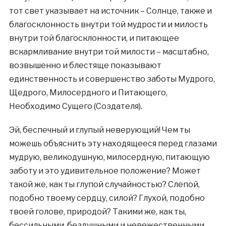
тот свет указывает на источник – Солнце, также и
благосклонность внутри той мудрости и милость
внутри той благосклонности, и питающее
вскармливание внутри той милости – масштабно,
возвышенно и блестяще показывают
единственность и совершенство заботы Мудрого,
Щедрого, Милосердного и Питающего,
Необходимо Сущего (Создателя).
Эй, беспечный и глупый неверующий! Чем ты
можешь объяснить эту находящееся перед глазами
мудрую, великодушную, милосердную, питающую
заботу и это удивительное положение? Может
такой же, как ты глупой случайностью? Слепой,
подобно твоему сердцу, силой? Глухой, подобно
твоей голове, природой? Такими же, как ты,
бессильными, бездушными и невежественными