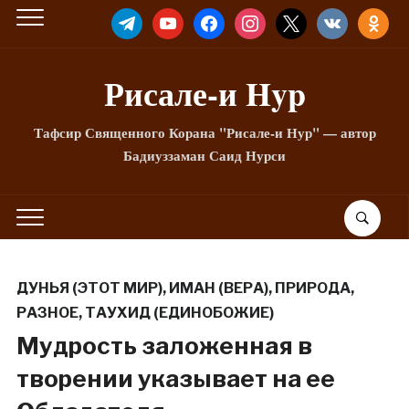
TELEGRAM
YOUTUBE
FACEBOOK
INSTAGRAM
X
VKONTAKTE
ODNOKLA
Рисале-и Hyp
Тафсир Священного Корана "Рисале-и Нур" — автор
Бадиуззаман Саид Нурси
ДУНЬЯ (ЭТОТ МИР)
,
ИМАН (ВЕРА)
,
ПРИРОДА
,
РАЗНОЕ
,
ТАУХИД (ЕДИНОБОЖИЕ)
Мудрость заложенная в
творении указывает на ее