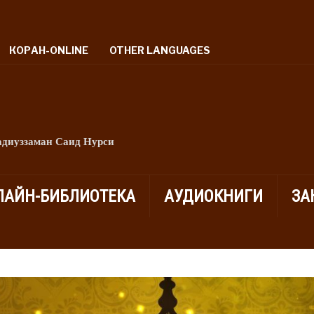
КОРАН-ONLINE
OTHER LANGUAGES
адиуззаман Саид Нурси
ЛАЙН-БИБЛИОТЕКА
АУДИОКНИГИ
ЗА