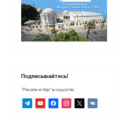
Подписывайтесь!
"Рисале-и Нур" в соцсетях
telegram
youtube
facebook
instagram
x
vkontakte