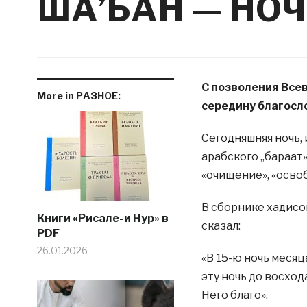
ША’БАН — НО
С позволения Все
More in РАЗНОЕ:
середину благосл
Сегодняшняя ночь, 
арабского ,,бараат
«очищение», «осво
В сборнике хадис
Книги «Рисале-и Нур» в
сказал:
PDF
26.01.2026
«В 15-ю ночь меся
эту ночь до восхо
Него благо».