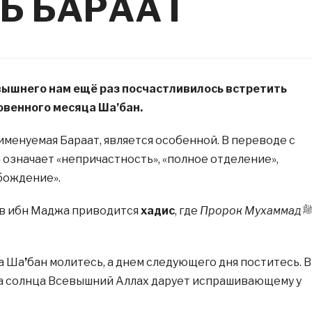
ЧЬ БАРААТ
вышнего нам ещё раз посчастливилось встретить
овенного месяца Ша’бан.
именуемая Бараат, является особенной. В переводе с
» означает «непричастность», «полное отделение»,
бождение».
ов ибн Маджа приводится
хадис
, где
Пророк Мухаммад
ﷺ
ца Ша
’
бан молитесь, а днем следующего дня поститесь. В
да солнца Всевышний Аллах дарует испрашивающему у