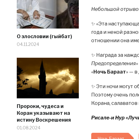
Небольшой отрывок
✨ «Эта наступающа
года и некой разн
О злословии (гыйбат)
отношении она име
04.11.2024
✨ Награда за каждо
Предопределения
» 
«
Ночь Бараат
» — в
✨ Эти ночи могут 
Поэтому очень пол
Корана, салаватов
Пророки, чудеса и
Коран указывают на
Рисале-и Нур «Луч
истину Воскрешения
01.08.2024
Ночь Бараат