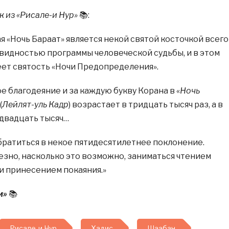
 из «Рисале-и Нур»
📚:
я «Ночь Бараат» является некой святой косточкой всего
овидностью программы человеческой судьбы, и в этом
ет святость «Ночи Предопределения».
е благодеяние и за каждую букву Корана в «
Ночь
(
Лейлят-уль Кадр
) возрастает в тридцать тысяч раз, а в
 двадцать тысяч…
обратиться в некое пятидесятилетнее поклонение.
езно, насколько это возможно, заниматься чтением
 и принесением покаяния.»
и»
📚
Рисале-и Нур
Хадис
Шаабан