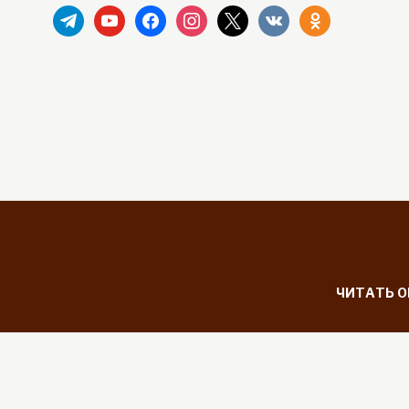
telegram
youtube
facebook
instagram
x
vkontakte
odnoklassniki
ЧИТАТЬ 