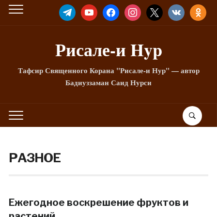
TELEGRAM
YOUTUBE
FACEBOOK
INSTAGRAM
X
VKONTAKTE
ODNOKLA
Рисале-и Hyp
Тафсир Священного Корана "Рисале-и Нур" — автор
Бадиуззаман Саид Нурси
РАЗНОЕ
Ежегодное воскрешение фруктов и
растений