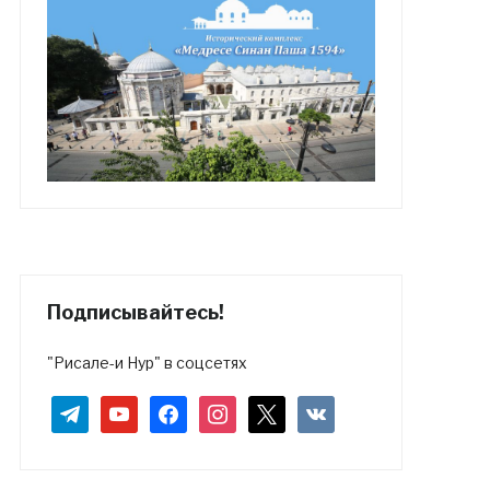
Подписывайтесь!
"Рисале-и Нур" в соцсетях
telegram
youtube
facebook
instagram
x
vkontakte