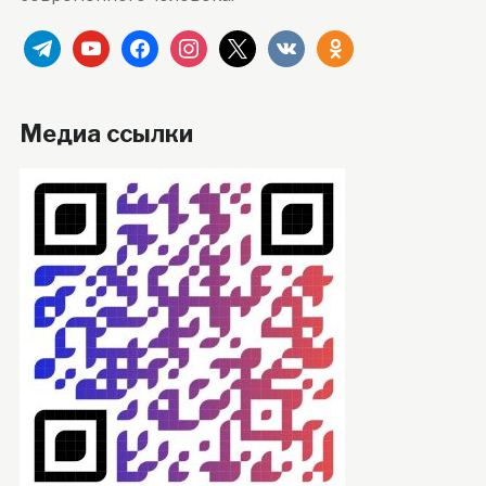
telegram
youtube
facebook
instagram
x
vkontakte
odnoklassniki
Медиа ссылки