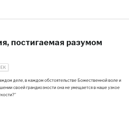
ия, постигаемая разумом
ВЕК
аждом деле, в каждом обстоятельстве Божественной воле и
ошении своей грандиозности она не умещается в наше узкое
гкости?”