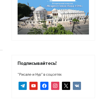
Подписывайтесь!
"Рисале-и Нур" в соцсетях
telegram
youtube
facebook
instagram
x
vkontakte