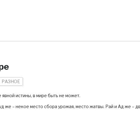
ре
РАЗНОЕ
явной истины, в мире быть не может.
уд же – некое место сбора урожая, место жатвы. Рай и Ад же – д