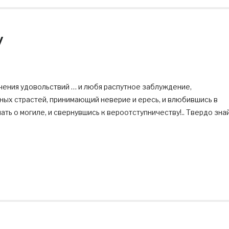
у
чения удовольствий … и любя распутное заблуждение,
ных страстей, принимающий неверие и ересь, и влюбившись в
ть о могиле, и свернувшись к вероотступничеству!.. Твердо знай