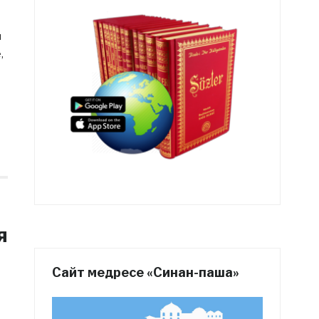
и
,
я
Сайт медресе «Синан-паша»