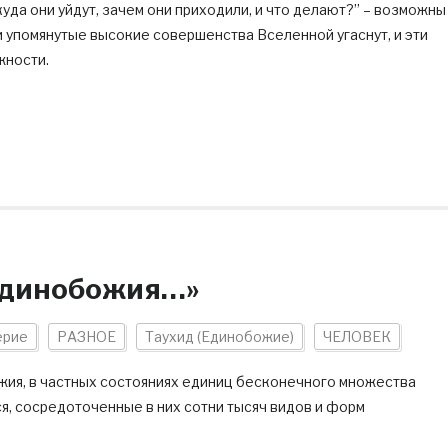
куда они уйдут, зачем они приходили, и что делают?” – возможны
и упомянутые высокие совершенства Вселенной угаснут, и эти
жности.
 Единобожия…»
ерие
РАЗНОЕ
Таухид (Единобожие)
ЧЕЛОВЕК
ожия, в частных состояниях единиц бесконечного множества
я, сосредоточенные в них сотни тысяч видов и форм