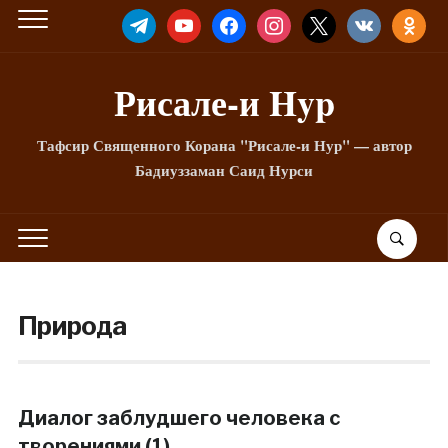
TELEGRAM
YOUTUBE
FACEBOOK
INSTAGRAM
X
VKONTAKTE
ODNOKLA
Рисале-и Hyp
Тафсир Священного Корана "Рисале-и Нур" — автор
Бадиуззаман Саид Нурси
Природа
Диалог заблудшего человека с
творениями (1)