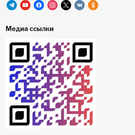
telegram
youtube
facebook
instagram
x
vkontakte
odnoklassniki
Медиа ссылки