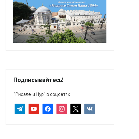
Подписывайтесь!
"Рисале-и Нур" в соцсетях
telegram
youtube
facebook
instagram
x
vkontakte