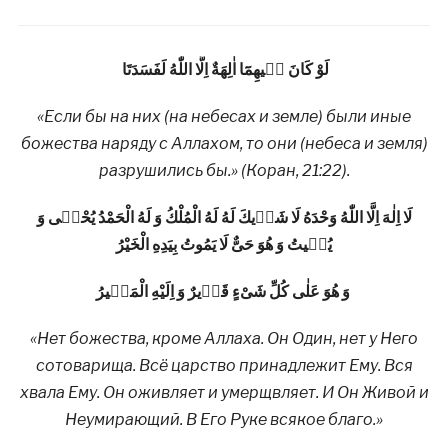
لَوْ كَانَ فٖيهِمَٓا اٰلِهَةٌ اِلَّا اللّٰهُ لَفَسَدَتَا
«Если бы на них (на небесах и земле) были иные
божества наряду с Аллахом, то они (небеса и земля)
разрушились бы.» (Коран, 21:22).
لَا اِلٰهَ اِلَّا اللّٰهُ وَحْدَهُ لَا شَرٖيكَ لَهُ لَهُ الْمُلْكُ وَ لَهُ الْحَمْدُ يُحْيٖى وَ
يُمٖيتُ وَ هُوَ حَىٌّ لَا يَمُوتُ بِيَدِهِ الْخَيْرُ
وَ هُوَ عَلٰى كُلِّ شَىْءٍ قَدٖيرٌ وَ اِلَيْهِ الْمَصٖيرُ
«Нет божества, кроме Аллаха. Он Один, нет у Него
сотоварища. Всё царство принадлежит Ему. Вся
хвала Ему. Он оживляет и умерщвляет. И Он Живой и
Неумирающий. В Его Руке всякое благо.»