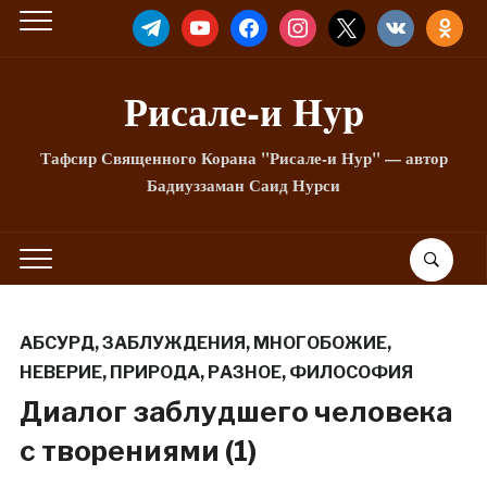
TELEGRAM
YOUTUBE
FACEBOOK
INSTAGRAM
X
VKONTAKTE
ODNOKLA
Рисале-и Hyp
Тафсир Священного Корана "Рисале-и Нур" — автор
Бадиуззаман Саид Нурси
АБСУРД
,
ЗАБЛУЖДЕНИЯ
,
МНОГОБОЖИЕ
,
НЕВЕРИЕ
,
ПРИРОДА
,
РАЗНОЕ
,
ФИЛОСОФИЯ
Диалог заблудшего человека
с творениями (1)