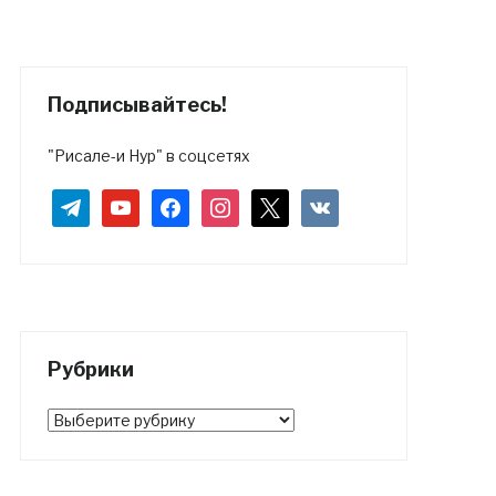
Подписывайтесь!
"Рисале-и Нур" в соцсетях
telegram
youtube
facebook
instagram
x
vkontakte
Рубрики
Рубрики