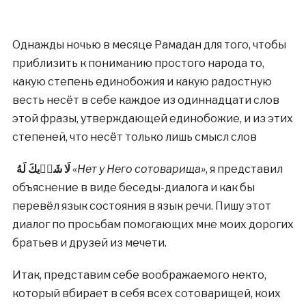
Однажды ночью в месяце Рамадан для того, чтобы
приблизить к пониманию простого народа то,
какую степень единобожия и какую радостную
весть несёт в себе каждое из одиннадцати слов
этой фразы, утверждающей единобожие, и из этих
степеней, что несёт только лишь смысл слов
لَا شَرٖيكَ لَهُ
«
Нет у Него сотоварища»
, я представил
объяснение в виде беседы-диалога и как бы
перевёл язык состояния в язык речи. Пишу этот
диалог по просьбам помогающих мне моих дорогих
братьев и друзей из мечети.
Итак, представим себе воображаемого некто,
который вбирает в себя всех сотоварищей, коих