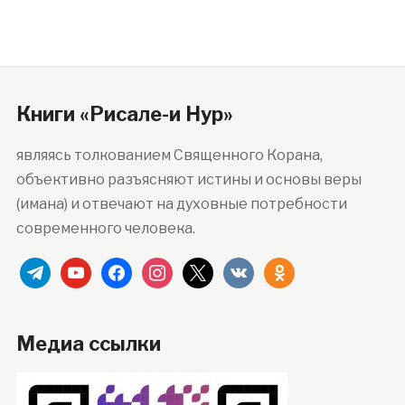
Книги «Рисале-и Нур»
являясь толкованием Священного Корана,
объективно разъясняют истины и основы веры
(имана) и отвечают на духовные потребности
современного человека.
telegram
youtube
facebook
instagram
x
vkontakte
odnoklassniki
Медиа ссылки