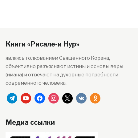
Книги «Рисале-и Нур»
являясь толкованием Священного Корана,
объективно разъясняют истины и основы веры
(имана) и отвечают на духовные потребности
современного человека.
telegram
youtube
facebook
instagram
x
vkontakte
odnoklassniki
Медиа ссылки