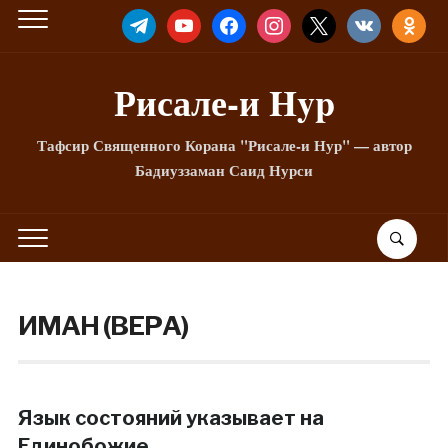
TELEGRAM
YOUTUBE
FACEBOOK
INSTAGRAM
X
VKONTAKTE
ODNOKLA
Рисале-и Hyp
Тафсир Священного Корана "Рисале-и Нур" — автор
Бадиуззаман Саид Нурси
ИМАН (ВЕРА)
Язык состояний указывает на
Единобожие