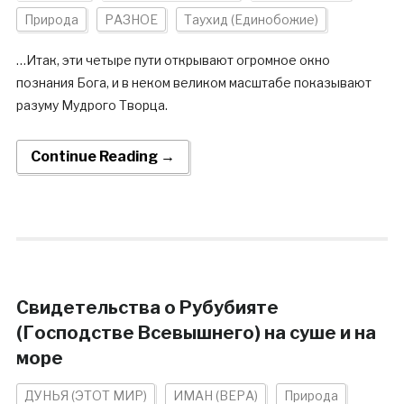
Природа
РАЗНОЕ
Таухид (Единобожие)
…Итак, эти четыре пути открывают огромное окно
познания Бога, и в неком великом масштабе показывают
разуму Мудрого Творца.
Continue Reading →
Свидетельства о Рубубияте
(Господстве Всевышнего) на суше и на
море
ДУНЬЯ (ЭТОТ МИР)
ИМАН (ВЕРА)
Природа