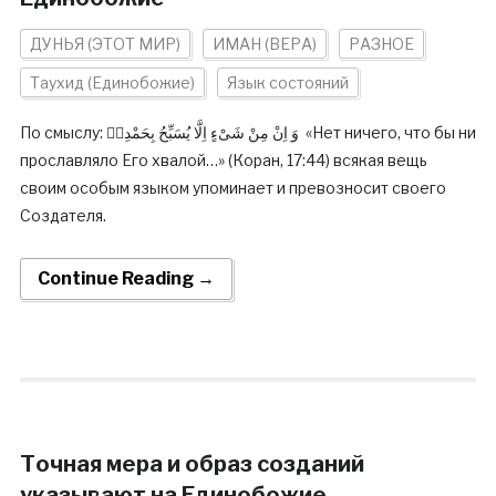
ДУНЬЯ (ЭТОТ МИР)
ИМАН (ВЕРА)
РАЗНОЕ
Таухид (Единобожие)
Язык состояний
По смыслу: وَ اِنْ مِنْ شَىْءٍ اِلَّا يُسَبِّحُ بِحَمْدِهٖ «Нет ничего, что бы ни
прославляло Его хвалой…» (Коран, 17:44) всякая вещь
своим особым языком упоминает и превозносит своего
Создателя.
Continue Reading →
Точная мера и образ созданий
указывают на Единобожие