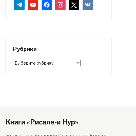
telegram
youtube
facebook
instagram
x
vkontakte
Рубрики
Рубрики
Книги «Рисале-и Нур»
являясь толкованием Священного Корана,