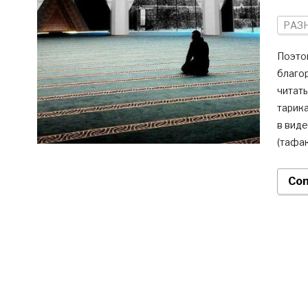
РАЗ
Поэто
благор
читать
тарика
в виде
(тафак
Con