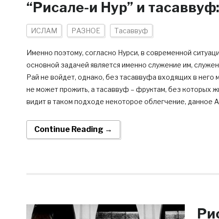
“Рисале-и Нур” и тасаввуф
ИСЛАМ
РАЗНОЕ
Тасаввуф
Именно поэтому, согласно Нурси, в современной ситуац
основной задачей является именно служение им, служени
Рай не войдет, однако, без тасаввуфа входящих в него м
не может прожить, а тасаввуф – фруктам, без которых ж
видит в таком подходе некоторое облегчение, данное А
Continue Reading →
Ри