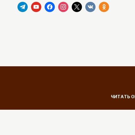
telegram
youtube
facebook
instagram
x
vkontakte
odnoklassniki
ЧИТАТЬ 