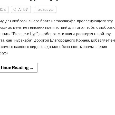
НОЕ
СТАТЬИ
Тасаввуф
му, для любого нашего брата из тасаввуфа, преследующего эту
одную цель, нет никаких препятствий для того, чтобы с любовь
 книги “Рисале-и Нур”, наоборот, эти книги, расширяя такой круг
та, как “муракаба”, дорогой Благородного Корана, добавляет ем
 самого важного вирда (задания), обязанность размышления
кур).
tinue Reading →