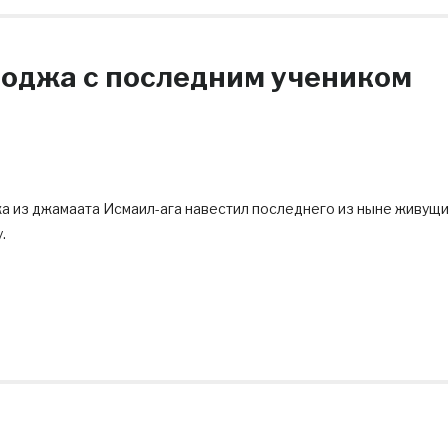
ходжа с последним учеником
 из джамаата Исмаил-ага навестил последнего из ныне живущ
.