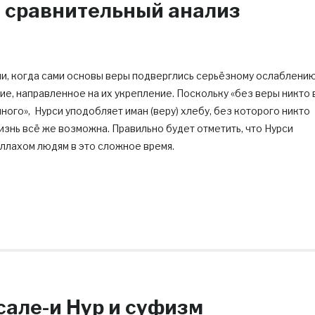
: сравнительный анализ
ии, когда сами основы веры подверглись серьёзному ослаблению
е, направленное на их укрепление. Поскольку «без веры никто 
ного», Нурси уподобляет иман (веру) хлебу, без которого никто
изнь всё же возможна. Правильно будет отметить, что Нурси
ллахом людям в это сложное время.
сале-и Нур и суфизм