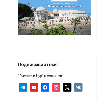
Подписывайтесь!
"Рисале-и Нур" в соцсетях
telegram
youtube
facebook
instagram
x
vkontakte