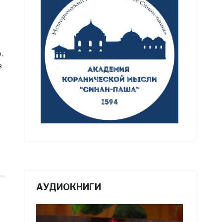
,
в
АУДИОКНИГИ