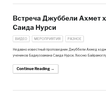
Встреча Джуббели Ахмет 
Саида Нурси
ВИДЕО
МЕРОПРИЯТИЯ
РАЗНОЕ
Недавно известный проповедник Джуббели Ахмед ходжа
учеников Бадиуззамана Саида Нурси, Хюсню Байрамоглу
Continue Reading →