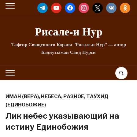
TELEGRAM
YOUTUBE
FACEBOOK
INSTAGRAM
X
VKONTAKTE
ODNOKLA
Рисале-и Hyp
Тафсир Священного Корана "Рисале-и Нур" — автор
Бадиуззаман Саид Нурси
ИМАН (ВЕРА)
,
НЕБЕСА
,
РАЗНОЕ
,
ТАУХИД
(ЕДИНОБОЖИЕ)
Лик небес указывающий на
истину Единобожия