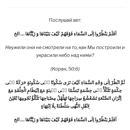
Послушай аят:
اَفَلَمْ يَنْظُرُٓوا اِلَى السَّمَٓاءِ فَوْقَهُمْ كَيْفَ بَنَيْنَاهَا وَ زَيَّنَّاهَا … الخ
Неужели они не смотрели на то, как Мы построили и
украсили небо над ними?
(Коран, 50:6)
ثُمَّ انْظُرْ اِلٰى وَجْهِ السَّمَاءِ كَيْفَ تَرٰى سُكُوتًا فٖى سُكُونَةٍ حَرَكَةً فٖى
حِكْمَةٍ تَلَئْلُأً فٖى حِشْمَةٍ تَبَسُّمًا فٖى زٖينَةٍ مَعَ اِنْتِظَامِ الْخِلْقَةِ مَعَ
اِتِّزَانِ الصَّنْعَةِ تَشَعْشُعُ سِرَاجِهَا تَهَلْهُلُ مِصْبَاحِهَا تَلَئْلُؤُ نُجُومِهَا تُعْلِنُ
لِاَهْلِ النُّهٰى سَلْطَنَةً
بِلَا اِنْتِهَاءٍ
اَفَلَمْ يَنْظُرُٓوا اِلَى السَّمَٓاءِ فَوْقَهُمْ كَيْفَ بَنَيْنَاهَا وَ زَيَّنَّاهَا … الخ