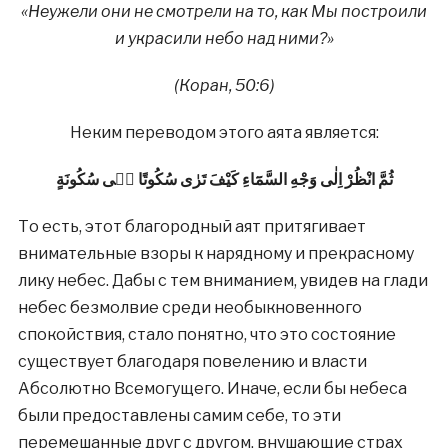
«Неужели они не смотрели на то, как Мы построили
и украсили небо над ними?»
(Коран, 50:6)
Неким переводом этого аята является:
ثُمَّ انْظُرْ اِلٰى وَجْهِ السَّمَٓاءِ كَيْفَ تَرٰى سُكُوتًا فٖى سُكُونَةٍ
То есть, этот благородный аят притягивает
внимательные взоры к нарядному и прекрасному
лику небес. Дабы с тем вниманием, увидев на глади
небес безмолвие среди необыкновенного
спокойствия, стало понятно, что это состояние
существует благодаря повелению и власти
Абсолютно Всемогущего. Иначе, если бы небеса
были предоставлены самим себе, то эти
перемешанные друг с другом, внушающие страх