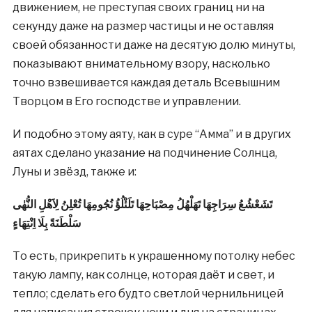
движением, не преступая своих границ ни на
секунду даже на размер частицы и не оставляя
своей обязанности даже на десятую долю минуты,
показывают внимательному взору, насколько
точно взвешивается каждая деталь Всевышним
Творцом в Его господстве и управлении.
И подобно этому аяту, как в суре “Амма” и в других
аятах сделано указание на подчинение Солнца,
Луны и звёзд, также и:
تَشَعْشُعُ سِرَاجِهَا تَهَلْهُلُ مِصْبَاحِهَا تَلَئْلُؤُ نُجُومِهَا تُعْلِنُ لِاَهْلِ النُّهٰى
سَلْطَنَةً بِلَا اِنْتِهَاءٍ
То есть, прикрепить к украшенному потолку небес
такую лампу, как солнце, которая даёт и свет, и
тепло; сделать его будто светлой чернильницей