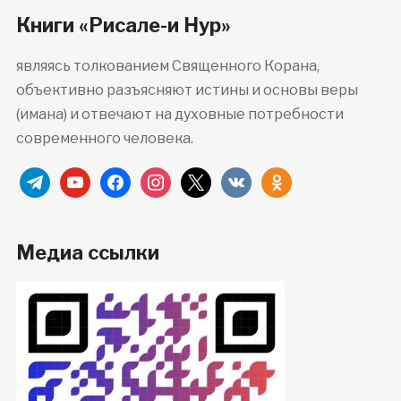
Книги «Рисале-и Нур»
являясь толкованием Священного Корана,
объективно разъясняют истины и основы веры
(имана) и отвечают на духовные потребности
современного человека.
telegram
youtube
facebook
instagram
x
vkontakte
odnoklassniki
Медиа ссылки