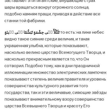
заставляет эти гигантские, внушающие страх
шары вращаться вокруг огромного солнца,
подобно камням пращи, приводя в действие все
станки той фабрики.
تَلَئْلُأً فٖى حِشْمَةٍ تَبَسُّمًا فٖى زٖينَةٍ
то есть: на лике небес
видно такое сияние среди величия, и такая
украшенная улыбка, которые показывают,
насколько велико царство Всемогущего Творца, и
насколько прекрасным является то, что Он
сотворил. Подобно тому, как в дни праздничной
иллюминации множество электрических лампочек
показывают степень величия правителя и уровень
совершенства культурного развития того
государства, так и эти величавые, сияющие звёзды
показывают внимательному взору совершенство
царства Всевышнего Творца и красоту Его