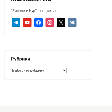
"Рисале-и Нур" в соцсетях
telegram
youtube
facebook
instagram
x
vkontakte
Рубрики
Рубрики