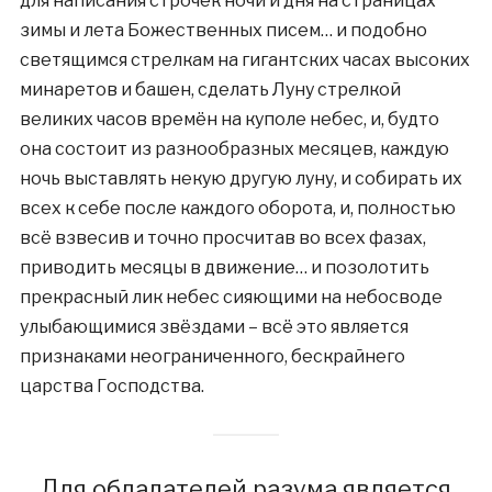
для написания строчек ночи и дня на страницах
зимы и лета Божественных писем… и подобно
светящимся стрелкам на гигантских часах высоких
минаретов и башен, сделать Луну стрелкой
великих часов времён на куполе небес, и, будто
она состоит из разнообразных месяцев, каждую
ночь выставлять некую другую луну, и собирать их
всех к себе после каждого оборота, и, полностью
всё взвесив и точно просчитав во всех фазах,
приводить месяцы в движение… и позолотить
прекрасный лик небес сияющими на небосводе
улыбающимися звёздами – всё это является
признаками неограниченного, бескрайнего
царства Господства.
Для обладателей разума является