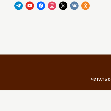
telegram
youtube
facebook
instagram
x
vkontakte
odnoklassniki
ЧИТАТЬ 