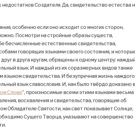
х недостатков Создателя. Да, свидетельство естества 
яния, особенно если оно исходит со многих сторон,
ожно. Посмотри на стройные образы существ,
бе бесчисленные естественные свидетельства,
обами говорящих языками своего состояния, и которые
друг в друга кругам, обращены к одному центру: кажды
дельный язык. И каждый из их соразмерных видов также
м языком свидетельства. И безупречная жизнь каждого
ельный язык славословия. И, как было твёрдо доказано 
ом Слове
”, произносимые всеми этими языками весьма
ления, восхваления и свидетельства, говорящие об
м Обладателе Святости, как свет показывает Солнце,
обходимо Сущего Творца, указывают на совершенство
ти.