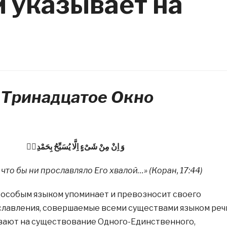
 указывает на
Тринадцатое Окно
وَ اِنْ مِنْ شَىْءٍ اِلَّا يُسَبِّحُ بِحَمْدِهٖ
 что бы ни прославляло Его хвалой…» (Коран, 17:44)
 особым языком упоминает и превозносит своего
ославления, совершаемые всеми существами языком реч
ывают на существование Одного-Единственного,