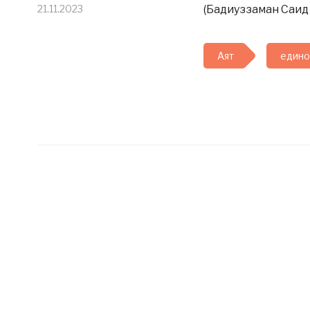
21.11.2023
(Бадиуззаман Саид 
Аят
един