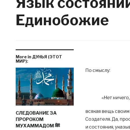
Язык состояний
Единобожие
More in ДУНЬЯ (ЭТОТ
МИР):
По смыслу:
«
Нет ничего,
всякая вещь своим
СЛЕДОВАНИЕ ЗА
Создателя. Да, пр
ПРОРОКОМ
МУХАММАДОМ ﷺ
и состояния, указ