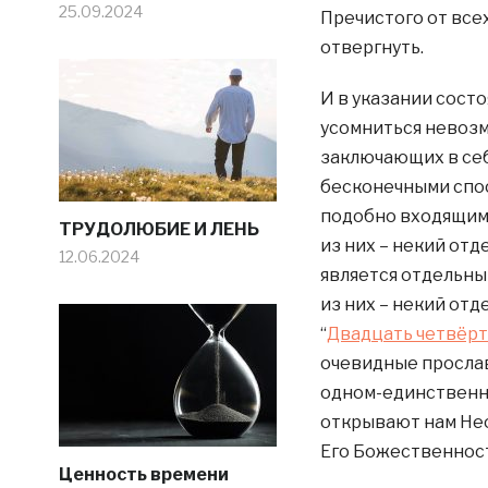
25.09.2024
Пречистого от все
отвергнуть.
И в указании состо
усомниться невозм
заключающих в се
бесконечными спос
подобно входящим 
​​ТРУДОЛЮБИЕ И ЛЕНЬ
из них – некий от
12.06.2024
является отдельны
из них – некий отд
“
Двадцать четвёрт
очевидные прослав
одном-единственно
открывают нам Не
Его Божественнос
Ценность времени