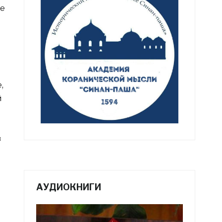
не
,
й
в
АУДИОКНИГИ