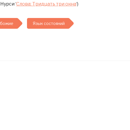
Нурси ‘
Слова: Тридцать три окна
‘)
обожие
Язык состояний