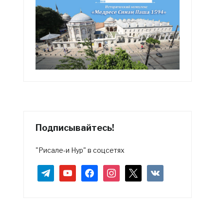
Подписывайтесь!
"Рисале-и Нур" в соцсетях
telegram
youtube
facebook
instagram
x
vkontakte