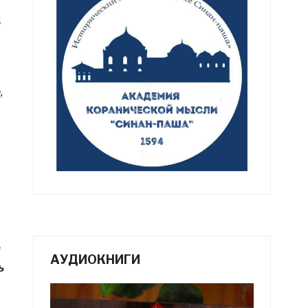
ق
,
и
АУДИОКНИГИ
ь