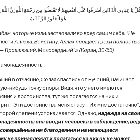
ُلْ يَا عِبَادِىَ الَّذٖينَ اَسْرَفُوا عَلٰٓى اَنْفُسِهِمْ لَا تَقْنَطُوا مِنْ رَحْمَةِ اللّٰهِ اِنَّ اللّٰهَ ي
هُوَ الْغَفُورُ الرَّحٖيمُ
бам, которые излишествовали во вред самим себе: “Не
лости Аллаха. Воистину, Аллах прощает грехи полностью
 — Прощающий, Милосердный”.» (Коран, 39/53)
Самонадеянность
”.
вший в отчаяние, желая спастись от мучений, начинает
кую-нибудь точку опоры. Видя, что у него имеются
ния и достоинства, тут же полагается на них и
ит: “Эти достоинства меня спасут. Их мне достаточно”,
оторой степени успокаивается. Однако,
надежда на сво
онадеянность; она вводит человека в заблуждение, вед
на совершённые им благодеяния и на имеющиеся
му не принадлежат и полагаться на них он не может
.