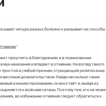
и
исывает четыре разных болезни и указывает на способы
Отчаяние
”.
может преуспеть в благодеяниях и в повиновении
 мук наказания и впадает в отчаяние. На взгляд такого
е простой и слабый признак, отрицающий религиозные
я весомым доказательством. Найдя несколько таких
аемый и иными признаками, он восстаёт и, выйдя из
оединяется к войскам сатаны. Поэтому тем, кто не може
еяниях, во избежание отчаяния следует обратиться к