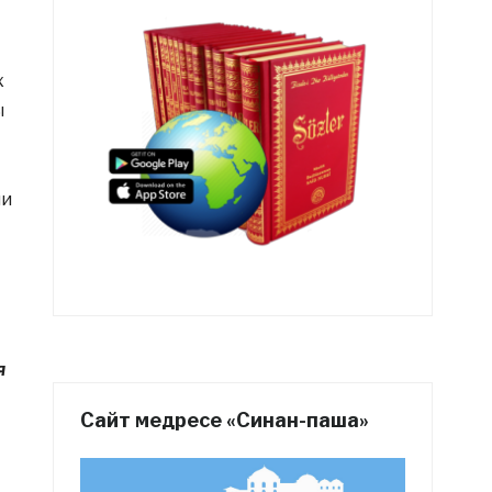
х
ы
ми
я
Сайт медресе «Синан-паша»