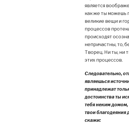
является воображен
как же ты можешь 
великие вещи и го
процессов протека
происходят осознан
непричастны, то, 
Творец. Ни ты, ни
этих процессов.
Следовательно, отк
являешься источни
принадлежат тольк
достоинства ты ис
тебя неким домом,
твои благодеяния 
скажи: