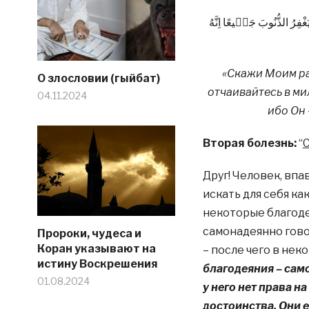
َغْفِرُ الذُّنُوبَ جَمٖيعًا اِنَّهُ
«Скажи Моим ра
О злословии (гыйбат)
отчаивайтесь в ми
04.11.2024
ибо Он
Вторая болезнь:
“
Друг! Человек, впа
искать для себя ка
некоторые благодея
самонадеянно говор
Пророки, чудеса и
Коран указывают на
– после чего в нек
истину Воскрешения
благодеяния – сам
01.08.2024
у него нет права 
достоинства. Они е