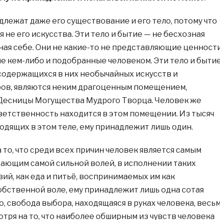
длежат даже его существование и его тело, потому что
 не его искусства. Эти тело и бытие — не бесхозная
ная себе. Они не какие-то не представляющие ценност
 кем-либо и подобранные человеком. Эти тело и бытие
содержащихся в них необычайных искусств и
ов, являются неким драгоценным помещением,
Десницы Могущества Мудрого Творца. Человек же
ветственность находится в этом помещении. Из тысяч
одящих в этом теле, ему принадлежит лишь один.
 то, что среди всех причин человек является самым
ающим самой сильной волей, в исполнении таких
ий, как еда и питьё, воспринимаемых им как
бственной воле, ему принадлежит лишь одна сотая
о, свобода выбора, находящаяся в руках человека, весь
тря на то, что наиболее обширным из чувств человека