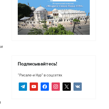
ои
Подписывайтесь!
"Рисале-и Нур" в соцсетях
telegram
youtube
facebook
instagram
x
vkontakte
и