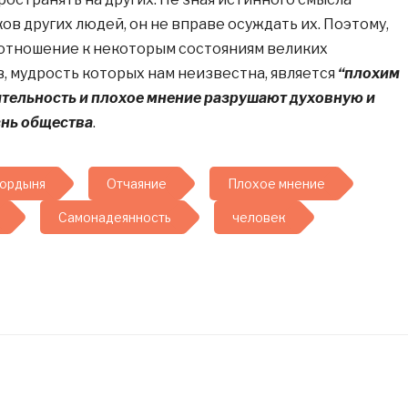
в других людей, он не вправе осуждать их. Поэтому,
отношение к некоторым состояниям великих
 мудрость которых нам неизвестна, является
“плохим
тельность и плохое мнение разрушают духовную и
нь общества
.
ордыня
Отчаяние
Плохое мнение
Самонадеянность
человек