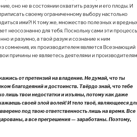
ие, оно не в состоянии охватить разум и его плоды. И
приписать своему ограниченному выбору настолько
рдиться ими?! К тому же, множество полезных и вредны
ет неосознанно для тебя. Поскольку сами эти процесс
но и разумно, а твой разум и сознание к ним
без сомнения, их производителем является Всезнающий
 твои причины не являетесь деятелями и производителя
ажись от претензий на владение. Не думай, что ты
ком благодеяний и достоинств. Твёрдо знай, что тебе
о лишь твои недостатки и изъяны, потому как даже
кажаешь своей злой волей! И тело твоё, являющееся дл
 вверено под твою ответственность лишь на время. Все
дарованы, а все прегрешения — заработаны. Поэтому,