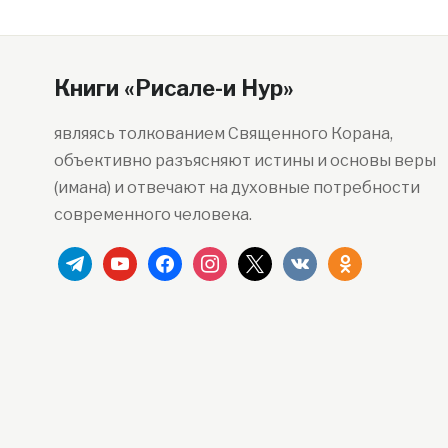
Книги «Рисале-и Нур»
являясь толкованием Священного Корана,
объективно разъясняют истины и основы веры
(имана) и отвечают на духовные потребности
современного человека.
telegram
youtube
facebook
instagram
x
vkontakte
odnoklassniki