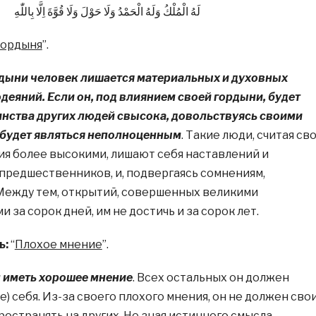
لَهُ الْمُلْكُ وَلَهُ الْحَمْدُ وَلَا حَوْلَ وَلَا قُوَّةَ اِلَّا بِاللّٰهِ
Гордыня
”.
дыни человек лишается материальных и духовных
деяний. Если он, под влиянием своей гордыни, будет
инства других людей свысока, довольствуясь своими
 будет являться неполноценным
. Такие люди, считая св
ия более высокими, лишают себя наставлений и
предшественников, и, подвергаясь сомнениям,
 Между тем, открытий, совершенных великими
за сорок дней, им не достичь и за сорок лет.
ь:
“
Плохое мнение
”.
 иметь хорошее мнение
. Всех остальных он должен
е) себя. Из-за своего плохого мнения, он не должен сво
ространять на других. Не зная истинного смысла