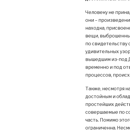
Человеку не прина
они – произведения
находка, присвоен
вещи, выброшенные
по свидетельству 
удивительных узор
вышедшим из-под 
временно и под от
процессов, происх
Также, несмотря на
достойным и облад
простейших действ
совершаемые по со
часть. Помимо этог
ограниченна. Несмо