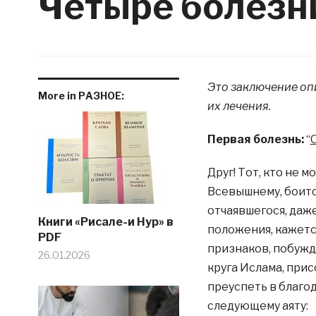
Четыре болезн
Это заключение оп
More in РАЗНОЕ:
их лечения.
Первая болезнь:
“
Друг! Тот, кто не 
Всевышнему, боится
отчаявшегося, даж
Книги «Рисале-и Нур» в
положения, кажетс
PDF
признаков, побужд
26.01.2026
круга Ислама, прис
преуспеть в благод
следующему аяту: