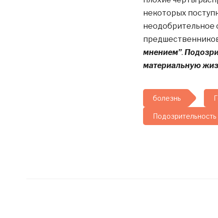
некоторых поступко
неодобрительное 
предшественников,
мнением”
.
Подозри
материальную жиз
болезнь
Г
Подозрительность