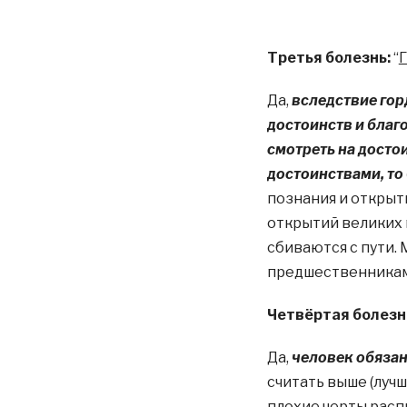
Третья болезнь:
“
Да,
вследствие гор
достоинств и благо
смотреть на досто
достоинствами, то
познания и открыт
открытий великих 
сбиваются с пути.
предшественниками 
Четвёртая болезн
Да,
человек обязан
считать выше (лучш
плохие черты расп