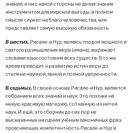
знаний, и ни с какой стороны не делая знания
инструментом для мирской выгоды, в полном
смысле служит на благо человечества, чем
представляет самую высокую обязанность.
В шестых.
Рисале-и Нур, являясь плодом мощного и
святого размышления веры
(имана)
, выражает
словами язык состояния всех существ. В то же
время приводит к развитию истин веры до
степени научной, явной и полной уверенности.
В седьмых.
В своей основе Рисале-и Нур, является
собранием всех знаний и наук. Это похоже на
некую красивую материю, сотканную из нитей
наук. И ещё, это сборник до сих пор не
высказанных ни одним учёным лаконичных фраз,
проясняющих компетентность Рисале-и Нур в