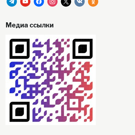
telegram
youtube
facebook
instagram
x
vkontakte
odnoklassniki
Медиа ссылки