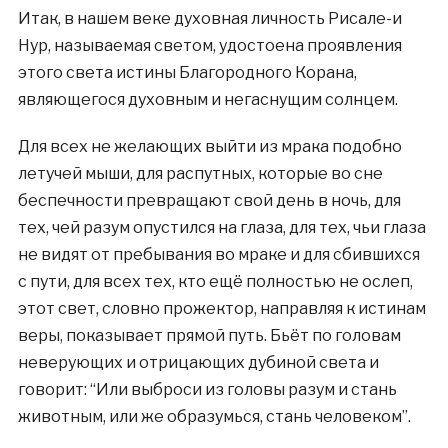
Итак, в нашем веке духовная личность Рисале-и
Нур, называемая светом, удостоена проявления
этого света истины Благородного Корана,
являющегося духовным и негаснущим солнцем.
Для всех не желающих выйти из мрака подобно
летучей мыши, для распутных, которые во сне
беспечности превращают свой день в ночь, для
тех, чей разум опустился на глаза, для тех, чьи глаза
не видят от пребывания во мраке и для сбившихся
с пути, для всех тех, кто ещё полностью не ослеп,
этот свет, словно прожектор, направляя к истинам
веры, показывает прямой путь. Бьёт по головам
неверующих и отрицающих дубиной света и
говорит: “Или выброси из головы разум и стань
животным, или же образумься, стань человеком”.