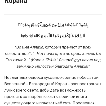
Корана
بِاسْمِهٖ سُبْحَانَهُ وَ اِنْ مِنْ شَىْءٍ اِلَّا يُسَبِّحُ بِحَمْدِهٖ
اَلسَّلَامُ عَلَيْكُمْ وَ رَحْمَةُ اللّٰهِ وَ بَرَكَاتُهُ اَبَدًا دَائِمًا
“Во имя Аллаха, который пречист от всех
недостатков!”. “…Нет ничего, что не прославляло бы
Его хвалой…” (Коран, 17:44) “ Да пребудут вечно над
вами мир, милость и благодать Аллаха!”
Незакатывающееся духовное солнце небес этой
Вселенной – Благородный Коран – распространяет
лучи своего света, дабы дать возможность
прочесть сотворённые аяты великой книги
существующего и показать её суть. Просвещая