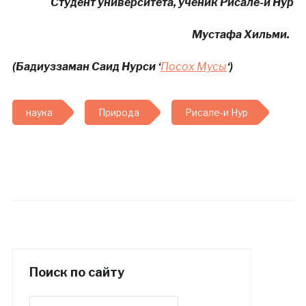
Студент университета, ученик Рисале-и Нур
Мустафа Хильми.
(Бадиуззаман Саид Нурси ‘
Посох Мусы
‘)
наука
Природа
Рисале-и Нур
Поиск по сайту