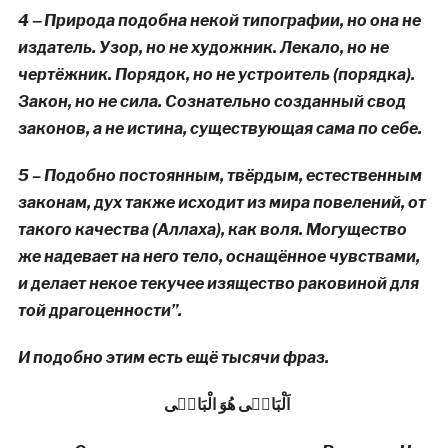
4 ‒ Природа подобна некой типографии, но она не
издатель. Узор, но не художник. Лекало, но не
чертёжник. Порядок, но не устроитель (порядка).
Закон, но не сила. Сознательно созданный свод
законов, а не истина, существующая сама по себе.
5 – Подобно постоянным, твёрдым, естественным
законам, дух также исходит из мира повелений, от
такого качества (Аллаха), как воля. Могущество
же надевает на него тело, оснащённое чувствами,
и делает некое текучее изящество раковиной для
той драгоценности”.
И подобно этим есть ещё тысячи фраз.
اَلْبَاقٖى هُوَ الْبَاقٖى