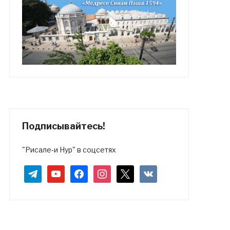
Подписывайтесь!
"Рисале-и Нур" в соцсетях
telegram
youtube
facebook
instagram
x
vkontakte