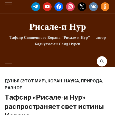
TELEGRAM
YOUTUBE
FACEBOOK
INSTAGRAM
X
VKONTAKTE
ODNOKLA
Рисале-и Hyp
Тафсир Священного Корана "Рисале-и Нур" — автор
Бадиуззаман Саид Нурси
ДУНЬЯ (ЭТОТ МИР)
,
КОРАН
,
НАУКА
,
ПРИРОДА
,
РАЗНОЕ
Тафсир «Рисале-и Нур»
распространяет свет истины