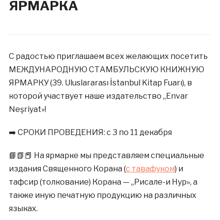
ЯРМАРКА
С радостью приглашаем всех желающих посетить
МЕЖДУНАРОДНУЮ СТАМБУЛЬСКУЮ КНИЖНУЮ
ЯРМАРКУ (39. Uluslararası İstanbul Kitap Fuarı), в
которой участвует наше издательство ,,Envar
Neşriyat»!
➡️ СРОКИ ПРОВЕДЕНИЯ: с 3 по 11 декабря
📘📗📕 На ярмарке мы представляем специальные
издания Священного Корана (
с тавафуком
) и
тафсир (толкование) Корана — ,,Рисале-и Нур», а
также иную печатную продукцию на различных
языках.