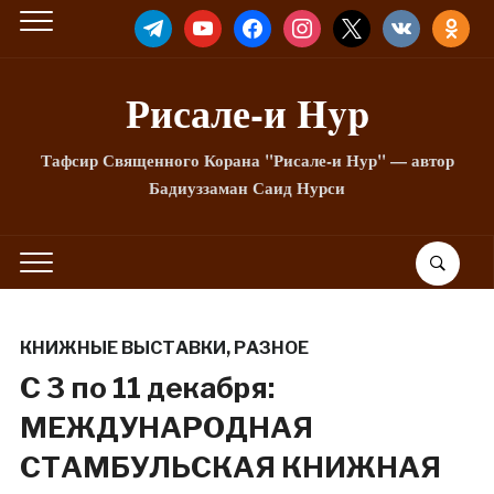
TELEGRAM
YOUTUBE
FACEBOOK
INSTAGRAM
X
VKONTAKTE
ODNOKLA
Рисале-и Hyp
Тафсир Священного Корана "Рисале-и Нур" — автор
Бадиуззаман Саид Нурси
КНИЖНЫЕ ВЫСТАВКИ
,
РАЗНОЕ
С 3 по 11 декабря:
МЕЖДУНАРОДНАЯ
СТАМБУЛЬСКАЯ КНИЖНАЯ