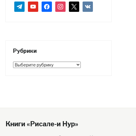
telegram
youtube
facebook
instagram
x
vkontakte
Рубрики
Рубрики
Книги «Рисале-и Нур»