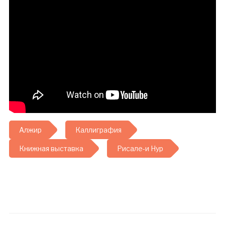
Алжир
Каллиграфия
Книжная выставка
Рисале-и Нур