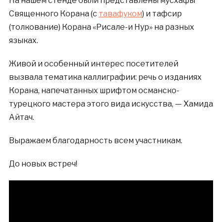
На нашем стенде были представлены мусхафы
Священного Корана (с
тавафуком
) и тафсир
(толкование) Корана «Рисале-и Нур» на разных
языках.
Живой и особенный интерес посетителей
вызвала тематика каллиграфии: речь о изданиях
Корана, напечатанных шрифтом османско-
турецкого мастера этого вида искусства, — Хамида
Айтач.
Выражаем благодарность всем участникам.
До новых встреч!