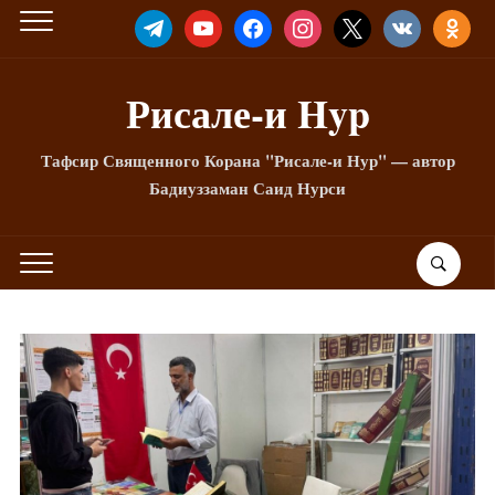
TELEGRAM
YOUTUBE
FACEBOOK
INSTAGRAM
X
VKONTAKTE
ODNOKLA
Рисале-и Hyp
Тафсир Священного Корана "Рисале-и Нур" — автор
Бадиуззаман Саид Нурси