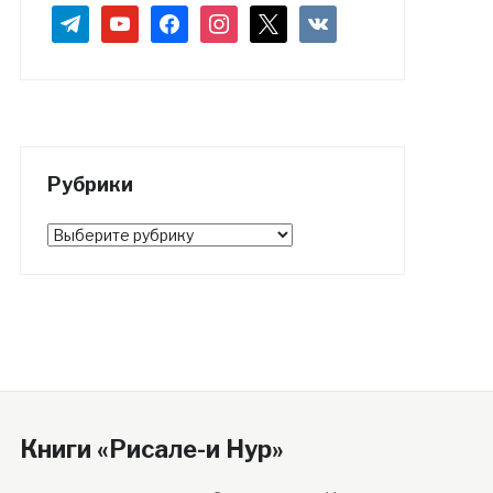
telegram
youtube
facebook
instagram
x
vkontakte
Рубрики
Рубрики
Книги «Рисале-и Нур»