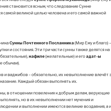
нения становится ясным, что следование Сунне
я самой великой целью человека и его самой важной
чника
Сунны Почтенного Посланника
(Мир Ему и благо) 
тупки и состояния. Эти три части сунны также делятся на
обязательные),
нафиле
(желательные) и его
адат-ы
 обычаи).
 и ваджибов – обязательно, их невыполнение влечёт 
аказание. Каждый обязан выполнять их.
нны, в отношении повеления к добрым делам, верующие
ыполнять, но в их невыполнении нет мучения и
облюдении и выполнении имеются великие воздаяния, а 