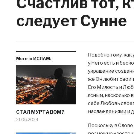
Счастлив тот, 
следует Сунне
Подобно тому, как
More in ИСЛАМ:
у Него есть и беск
украшение создани
же Он любит свои 
Его Милость и Люб
ясным, насколько 
себе Любовь своег
наслаждениями и д
СТАЛ МУРТАДОМ?
21.06.2024
Поскольку в Слове
возможно удостоит