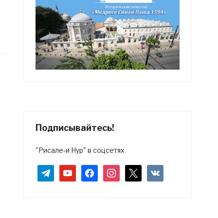
Подписывайтесь!
"Рисале-и Нур" в соцсетях
telegram
youtube
facebook
instagram
x
vkontakte