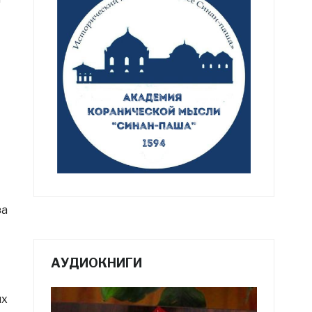
–
за
АУДИОКНИГИ
их