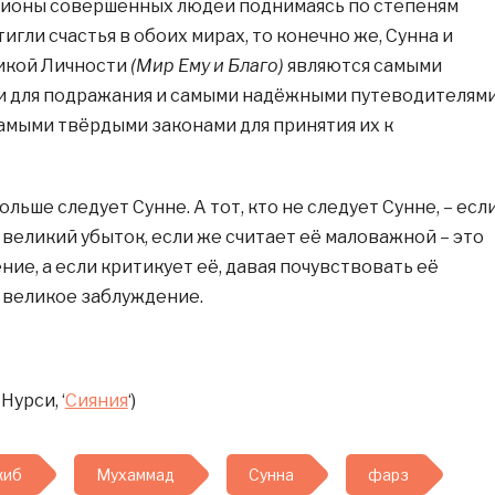
ллионы совершенных людей поднимаясь по степеням
гли счастья в обоих мирах, то конечно же, Сунна и
икой Личности
(Мир Ему и Благо)
являются самыми
и для подражания и самыми надёжными путеводителям
самыми твёрдыми законами для принятия их к
ольше следует Сунне. А тот, кто не следует Сунне, – есл
 – великий убыток, если же считает её маловажной – это
ие, а если критикует её, давая почувствовать её
о великое заблуждение.
Нурси, ‘
Сияния
‘)
жиб
Мухаммад
Сунна
фарз