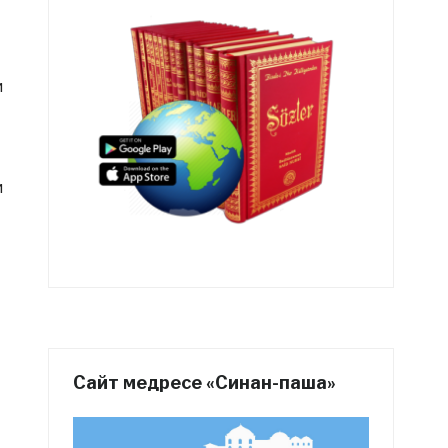
и
и
Сайт медресе «Синан-паша»