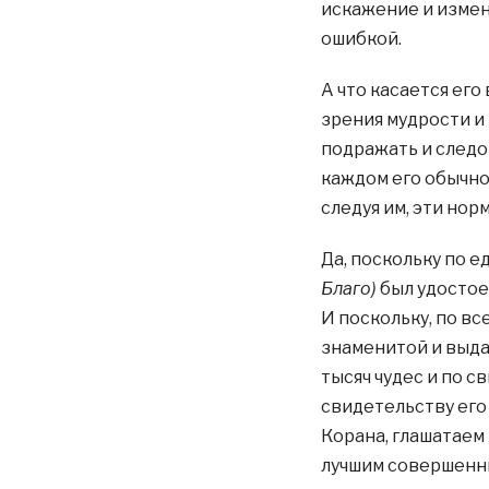
искажение и изме
ошибкой.
А что касается его
зрения мудрости и
подражать и следов
каждом его обычно
следуя им, эти но
Да, поскольку по 
Благо)
был удостое
И поскольку, по в
знаменитой и выд
тысяч чудес и по 
свидетельству ег
Корана, глашатаем 
лучшим совершенны