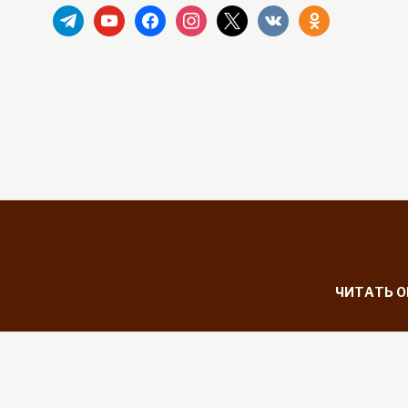
telegram
youtube
facebook
instagram
x
vkontakte
odnoklassniki
ЧИТАТЬ 