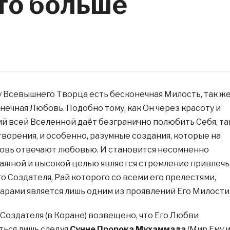
кто больше
 у Всевышнего Творца есть бесконечная Милость, так ж
онечная Любовь. Подобно тому, как Он через красоту и
й всей Вселенной даёт безгранично полюбить Себя, та
творения, и особенно, разумные создания, которые на
овь отвечают любовью. И становится несомненно
важной и высокой целью является стремление привлечь
о Создателя, Рай которого со всеми его прелестями,
арами является лишь одним из проявлений Его Милости
 Создателя (в Коране) возвещено, что Его Любви
ься лишь следуя
Сунне Пророка Мухаммада
(Мир Ему 