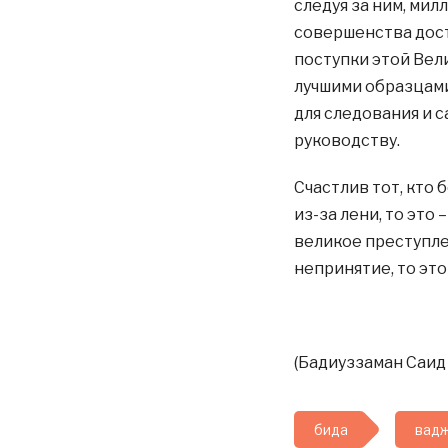
следуя за ним, ми
совершенства дости
поступки этой Вел
лучшими образцам
для следования и 
руководству.
Счастлив тот, кто б
из-за лени, то это
великое преступлен
непринятие, то эт
(Бадиуззаман Саид 
бида
вад