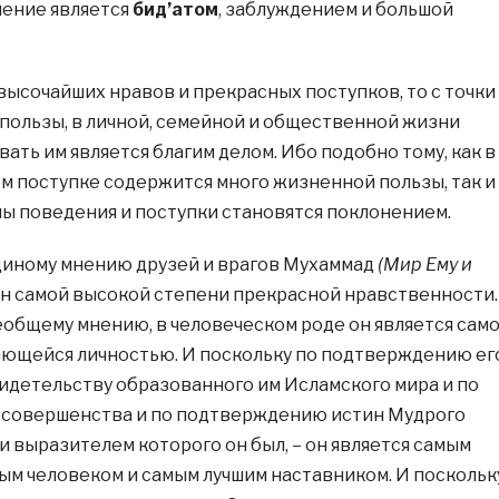
нение является
бид’атом
, заблуждением и большой
 высочайших нравов и прекрасных поступков, то с точки
 пользы, в личной, семейной и общественной жизни
ать им является благим делом. Ибо подобно тому, как в
м поступке содержится много жизненной пользы, так и
рмы поведения и поступки становятся поклонением.
единому мнению друзей и врагов Мухаммад
(Мир Ему и
н самой высокой степени прекрасной нравственности.
сеобщему мнению, в человеческом роде он является сам
ающейся личностью. И поскольку по подтверждению ег
свидетельству образованного им Исламского мира и по
о совершенства и по подтверждению истин Мудрого
и выразителем которого он был, – он является самым
м человеком и самым лучшим наставником. И поскольк