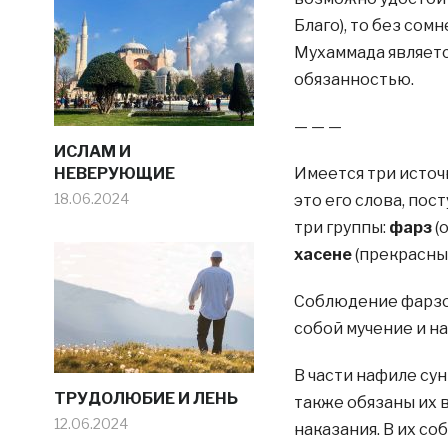
Благо), то без сом
Мухаммада являетс
обязанностью.
— — —
ИСЛАМ И
НЕВЕРУЮЩИЕ
Имеется три исто
18.06.2024
это его слова, пос
три группы:
фарз
(
хасене
(прекрасные
Соблюдение фарзов
собой мучение и н
В части нафиле су
​​ТРУДОЛЮБИЕ И ЛЕНЬ
также обязаны их в
12.06.2024
наказания. В их с