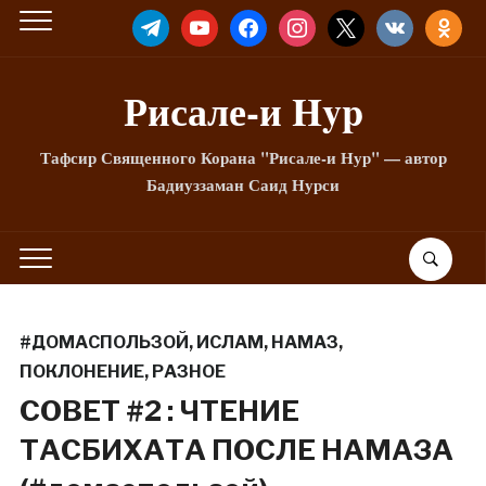
TELEGRAM
YOUTUBE
FACEBOOK
INSTAGRAM
X
VKONTAKTE
ODNOKLA
Рисале-и Hyp
Тафсир Священного Корана "Рисале-и Нур" — автор
Бадиуззаман Саид Нурси
#ДОМАСПОЛЬЗОЙ
,
ИСЛАМ
,
НАМАЗ
,
ПОКЛОНЕНИЕ
,
РАЗНОЕ
СОВЕТ #2 : ЧТЕНИЕ
ТАСБИХАТА ПОСЛЕ НАМАЗА