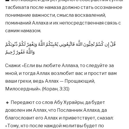
тасбихата после намаза должно стать осознанное
понимание важности, смысла восхвалений,
поминаний Аллаха и их непосредственная связь с
самим намазом.
قُلْ إِن كُنتُمْ تُحِبُّونَ اللَّهَ فَاتَّبِعُونِي يُحْبِبْكُمُ اللَّهُ وَيَغْفِرْ لَكُمْ ذُنُوبَكُمْ
وَاللَّهُ غَفُورٌ رَّحِيمٌ
Скажи: «Если вы любите Аллаха, то следуйте за
мной, и тогда Аллах возлюбит вас и простит вам
ваши грехи, ведь Аллах — Прощающий,
Милосердный». (Коран, 3:31)
🔸 Передают со слов Абу Хурайры, да будет
доволен им Аллах, что Посланник Аллаха, да
благословит его Аллах и приветствует, сказал:
«Тому, кто после каждой молитвы будет по