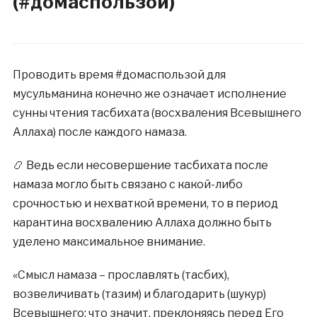
(#домаспользой)
Проводить время #домаспользой для
мусульманина конечно же означает исполнение
сунны чтения тасбихата (восхваления Всевышнего
Аллаха) после каждого намаза.
📿 Ведь если несовершение тасбихата после
намаза могло быть связано с какой-либо
срочностью и нехваткой времени, то в период
карантина восхвалению Аллаха должно быть
уделено максимальное внимание.
«Смысл намаза – прославлять (тасбих),
возвеличивать (тазим) и благодарить (шукур)
Всевышнего; что значит, преклоняясь перед Его