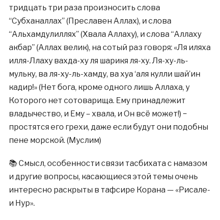
тридцать три раза произносить слова
“Субханаллах” (Преславен Аллах), и слова
“Альхамдулиллях” (Хвала Аллаху), и слова “Аллаху
акбар” (Аллах велик), на сотый раз говоря: «Ля иляха
илля-Ллаху вахда-ху ля шарикя ля-ху. Ля-ху-ль-
мульку, ва ля-ху-ль-хамду, ва хуа ‘аля кулли шай’ин
кадир!» (Нет бога, кроме одного лишь Аллаха, у
Которого нет сотоварища. Ему принадлежит
владычество, и Ему – хвала, и Он всё может!) −
простятся его грехи, даже если будут они подобны
пене морской. (Муслим)
📚 Смысл, особенности связи тасбихата с намазом
и другие вопросы, касающиеся этой темы очень
интересно раскрыты в тафсире Корана — «Рисале-
и Нур».