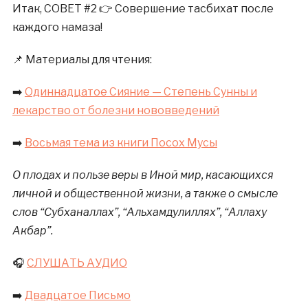
Итак, СОВЕТ #2 👉 Совершение тасбихат после
каждого намаза!
📌 Материалы для чтения:
➡️
Одиннадцатое Сияние — Степень Сунны и
лекарство от болезни нововведений
➡️
Восьмая тема из книги Посох Мусы
О плодах и пользе веры в Иной мир, касающихся
личной и общественной жизни, а также о смысле
слов “Субханаллах”, “Альхамдулиллях”, “Аллаху
Акбар”.
🎧
СЛУШАТЬ АУДИО
➡️
Двадцатое Письмо