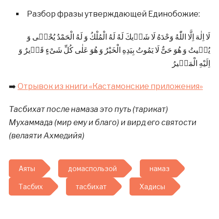
Разбор фразы утверждающей Единобожие:
لَا اِلٰهَ اِلَّا اللّٰهُ وَحْدَهُ لَا شَرٖيكَ لَهُ لَهُ الْمُلْكُ وَ لَهُ الْحَمْدُ يُحْيٖى وَ
يُمٖيتُ وَ هُوَ حَىٌّ لَا يَمُوتُ بِيَدِهِ الْخَيْرُ وَ هُوَ عَلٰى كُلِّ شَىْءٍ قَدٖيرٌ وَ
اِلَيْهِ الْمَصٖيرُ
➡️
Отрывок из книги «Кастамонские приложения»
Тасбихат после намаза это путь (тарикат)
Мухаммада (мир ему и благо) и вирд его святости
(велаяти Ахмедийя)
Аяты
домаспользой
намаз
Тасбих
тасбихат
Хадисы