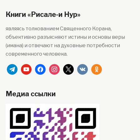
Книги «Рисале-и Нур»
являясь толкованием Священного Корана,
объективно разъясняют истины и основы веры
(имана) и отвечают на духовные потребности
современного человека.
telegram
youtube
facebook
instagram
x
vkontakte
odnoklassniki
Медиа ссылки