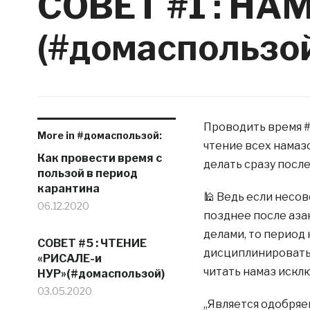
СОВЕТ #1 : Н
(#домаспользо
Проводить время #
More in #домаспользой:
чтение всех намаз
Как провести время с
делать сразу после
пользой в период
карантина
🕌 Ведь если несо
06.12.2020
позднее после аза
делами, то период
СОВЕТ #5 : ЧТЕНИЕ
дисциплинировать 
«РИСАЛЕ-и
читать намаз искл
НУР»(#домаспользой)
03.05.2020
,,Является одобряе