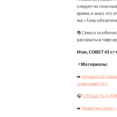
следует их поясные
время, и знал, что 
же: «Тому обязателе
📚 Смысл, особенн
раскрыты в тафсир
Итак, СОВЕТ #1 👉
📌
Материалы:
➡️
Четвертое Слово 
совершает его
🎧
СЛУШАТЬ АУД
➡️
Девятое Слово —