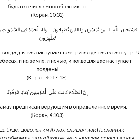
будьте в числе многобожников.
(Коран, 30:31)
ْسُونَ وَحٖينَ تُصْبِحُونَ ۞ وَلَهُ الْحَمْدُ فِى السَّمٰوَاتِ وَالْاَرْضِ وَعَشِيًّا وَحٖينَ
تُظْهِرُونَ
 когда для вас наступает вечер и когда наступает утро!
ебесах, и на земле, и ночью, и когда для вас наступает
полдень!
(Коран, 30:17-18).
إِنَّ الصَّلَاةَ كَانَتْ عَلَى الْمُؤْمِنِينَ كِتَابًا مَّوْقُوتًا
намаз предписан верующим в определенное время.
(Коран, 4:103)
 да будет доволен им Аллах, слышал, как Посланник