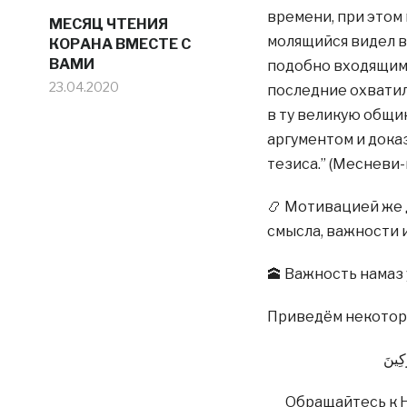
времени, при этом
МЕСЯЦ ЧТЕНИЯ
молящийся видел в
КОРАНА ВМЕСТЕ С
ВАМИ
подобно входящим д
23.04.2020
последние охватили
в ту великую общи
аргументом и дока
тезиса.” (Месневи-
📿 Мотивацией же 
смысла, важности 
🕋 Важность намаз 
Приведём некоторы
مُنِيب
Обращайтесь к Н