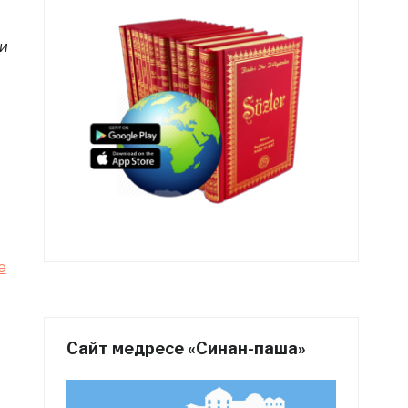
ли
е
Сайт медресе «Синан-паша»