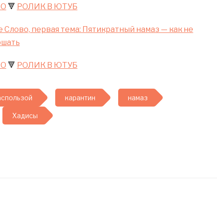
ИО
🔻
РОЛИК В ЮТУБ
 Слово, первая тема: Пятикратный намаз — как не
ршать
ИО
🔻
РОЛИК В ЮТУБ
аспользой
карантин
намаз
Хадисы