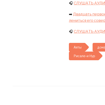
🎧
СЛУШАТЬ АУД
➡️
Двадцать первое
лениться его сове
🎧
СЛУШАТЬ АУД
Аяты
дом
Рисале-и Нур