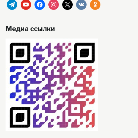
telegram
youtube
facebook
instagram
x
vkontakte
odnoklassniki
Медиа ссылки