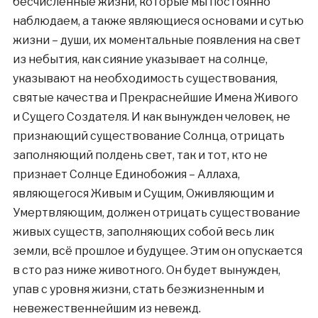
бесчисленные жизни, которые мы постоянно
наблюдаем, а также являющиеся основами и сутью
жизни – души, их моментальные появления на свет
из небытия, как сияние указывает на солнце,
указывают на необходимость существования,
святые качества и Прекраснейшие Имена Живого
и Сущего Создателя. И как вынужден человек, не
признающий существование Солнца, отрицать
заполняющий полдень свет, так и тот, кто не
признает Солнце Единобожия – Аллаха,
являющегося Живым и Сущим, Оживляющим и
Умертвляющим, должен отрицать существование
живых существ, заполняющих собой весь лик
земли, всё прошлое и будущее. Этим он опускается
в сто раз ниже животного. Он будет вынужден,
упав с уровня жизни, стать безжизненным и
невежественнейшим из невежд.