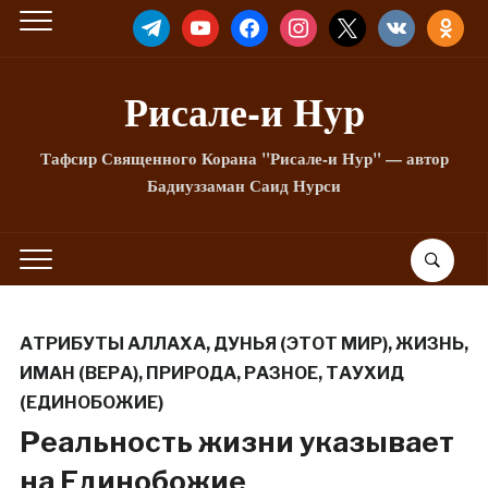
TELEGRAM
YOUTUBE
FACEBOOK
INSTAGRAM
X
VKONTAKTE
ODNOKLA
Рисале-и Hyp
Тафсир Священного Корана "Рисале-и Нур" — автор
Бадиуззаман Саид Нурси
АТРИБУТЫ АЛЛАХА
,
ДУНЬЯ (ЭТОТ МИР)
,
ЖИЗНЬ
,
ИМАН (ВЕРА)
,
ПРИРОДА
,
РАЗНОЕ
,
ТАУХИД
(ЕДИНОБОЖИЕ)
Реальность жизни указывает
на Единобожие