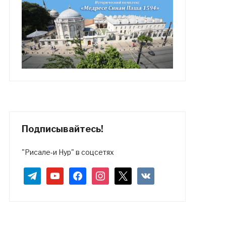
Подписывайтесь!
"Рисале-и Нур" в соцсетях
telegram
youtube
facebook
instagram
x
vkontakte