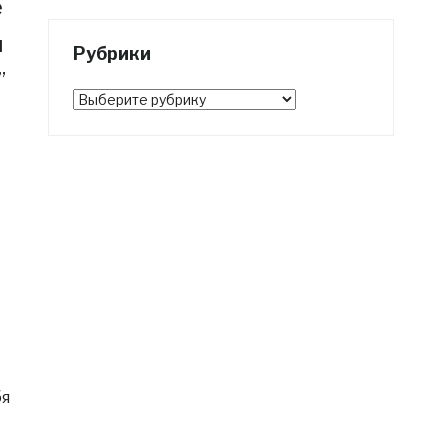
е
я
Рубрики
”
Рубрики
бя