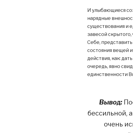
И улыбающиеся соз
нарядные внешнос
существования и 
завесой скрытого,
Себе, представить 
состояния вещей и
действия, как: дат
очередь, явно сви
единственности В
Вывод:
По
бессильной, а
очень ис