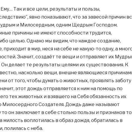
Ему… Так и все цели, результаты и пользы,
следствию”, явно показывают, что за завесой причин в
Мудрым и Милосердным, одним Щедрым Господом.
мные причины не имеют способности трудится,
ибо целью. Однако мы видим, что каждое создание,
приходит в мир, неся на себе не какую-то одну, а мног
ростей. Значит, создаёт те вещи и отправляет их Мудры
 Он делает те результаты целями их существования. К
звестно, насколько вещи, внешне являющиеся причинам
еки от того, чтобы думать о животных, проявлять заботу
Значит, этот дождь отправляется к ним на помощь по
го тех животных и взявшего на Себя обязанность их
о Милосердного Создателя. Дождь даже называют
 то он заключает в себе столько пользы и признаков т
а милость воплотилась в образ дождя, обратилась в
и, полилась с неба.