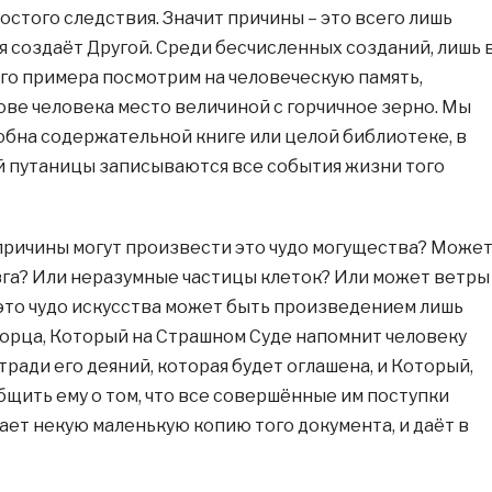
остого следствия. Значит причины – это всего лишь
я создаёт Другой. Среди бесчисленных созданий, лишь 
го примера посмотрим на человеческую память,
ве человека место величиной с горчичное зерно. Мы
добна содержательной книге или целой библиотеке, в
й путаницы записываются все события жизни того
причины могут произвести это чудо могущества? Може
га? Или неразумные частицы клеток? Или может ветры
 это чудо искусства может быть произведением лишь
орца, Который на Страшном Суде напомнит человеку
ради его деяний, которая будет оглашена, и Который,
бщить ему о том, что все совершённые им поступки
ает некую маленькую копию того документа, и даёт в