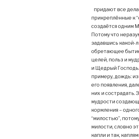
придают все дела 
прикреплённые к “
создаётся одним 
Потому что неразу
задавшись какой-л
обретающее бытие, 
целей, польз и муд
и Щедрый Господь.
примеру, дождь: и
его появления, дал
них и сострадать. 
мудрости создающе
кормления – одног
“милостью”, потому
милости, словно эт
капли и так, каплям