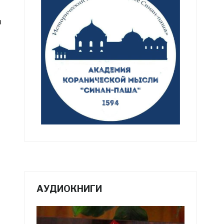
в
т
АУДИОКНИГИ