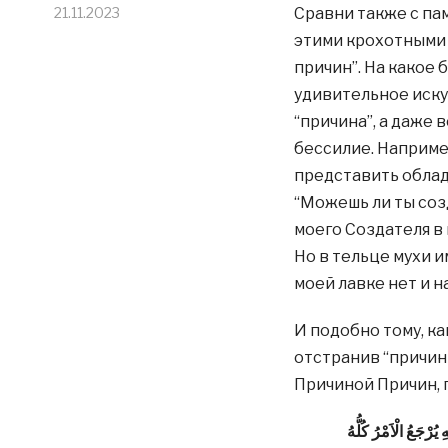
21.11.2023
Сравни также с пам
этими крохотными 
причин”. На какое 
удивительное искус
“причина”, а даже 
бессилие. Наприме
представить облад
“Можешь ли ты созд
моего Создателя в 
Но в тельце мухи и
моей лавке нет и н
И подобно тому, ка
отстранив “причин
Причиной Причин, п