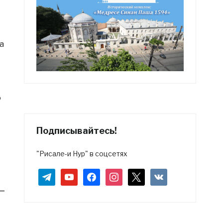
а
ю
Подписывайтесь!
"Рисале-и Нур" в соцсетях
telegram
youtube
facebook
instagram
x
vkontakte
–