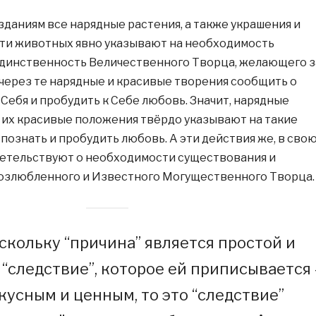
даниям все нарядные растения, а также украшения и
ти животных явно указывают на необходимость
единственность Величественного Творца, желающего з
 через те нарядные и красивые творения сообщить о
Себя и пробудить к Себе любовь. Значит, нарядные
 их красивые положения твёрдо указывают на такие
ь познать и пробудить любовь. А эти действия же, в сво
детельствуют о необходимости существования и
озлюбленного и Известного Могущественного Творца.
скольку “причина” является простой и
 “следствие”, которое ей приписывается 
кусным и ценным, то это “следствие”