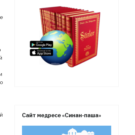
се
о
й
и
 о
Сайт медресе «Синан-паша»
ой