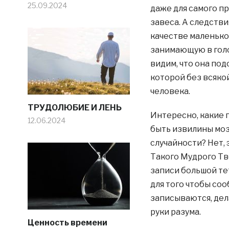
25.09.2024
даже для самого пр
завеса. А следстви
качестве маленько
занимающую в голо
видим, что она по
которой без всяко
человека.
​​ТРУДОЛЮБИЕ И ЛЕНЬ
Интересно, какие 
12.06.2024
быть извилины моз
случайности? Нет,
Такого Мудрого Тв
записи большой тет
для того чтобы соо
записываются, дел
руки разума.
Ценность времени