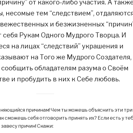
причину” от какого-либо участия. А такж
ы, несомые тем “следствием”, отдаляютс
евежественных и безжизненных “причин
 себя Рукам Одного Мудрого Творца. И
ся на лицах “следствий” украшения и
казывают на Того же Мудрого Создателя,
сообщить обладателям разума о Своём
ве и пробудить в них к Себе любовь.
лоняющийся причинам! Чем ты можешь объяснить эти три
к сможешь себя отговорить принять их? Если есть у те
у завесу причин! Скажи: