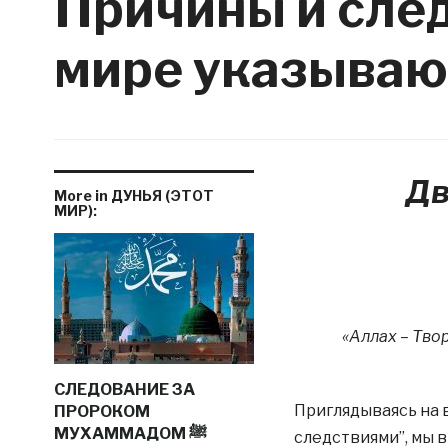
Причины и след
мире указываю
Дв
More in ДУНЬЯ (ЭТОТ
МИР):
«Аллах – Тво
СЛЕДОВАНИЕ ЗА
Приглядываясь на 
ПРОРОКОМ
МУХАММАДОМ ﷺ
следствиями”, мы в