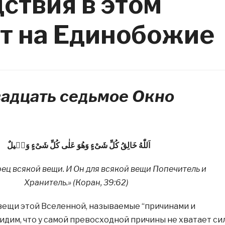
ствия в этом
т на Единобожие
адцать седьмое Окно
اَللّٰهُ خَالِقُ كُلِّ شَىْءٍ وَهُوَ عَلٰى كُلِّ شَىْءٍ وَكٖيلٌ
рец всякой вещи. И Он для всякой вещи Попечитель и
Хранитель.» (Коран, 39:62)
вещи этой Вселенной, называемые “причинами и
идим, что у самой превосходной причины не хватает си