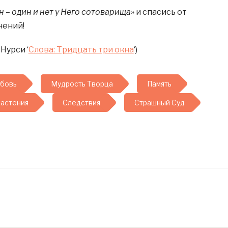
н – один и нет у Него сотоварища»
и спасись от
нений!
Нурси ‘
Слова: Тридцать три окна
‘)
бовь
Мудрость Творца
Память
астения
Следствия
Страшный Суд