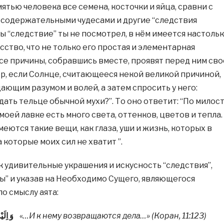
ятью человека все семена, косточки и яйца, сравни с
содержательными чудесами и другие “следствия
бы “следствие” ты не посмотрел, в нём имеется настоль
ство, что не только его простая и элементарная
все причины, собравшись вместе, проявят перед ним сво
р, если Солнце, считающееся некой великой причиной,
ающим разумом и волей, а затем спросить у него:
ать тельце обычной мухи?”. То оно ответит: “По милос
моей лавке есть много света, оттенков, цветов и тепла.
меются такие вещи, как глаза, уши и жизнь, которых в
а которые моих сил не хватит ”.
к удивительные украшения и искусность “следствия”,
ы” и указав на Необходимо Сущего, являющегося
о смыслу аята:
وَ اِلَيْهِ يُرْجَعُ الْاَمْرُ كُلُّهُ
«
…И к нему возвращаются дела…» (Коран, 11:123)