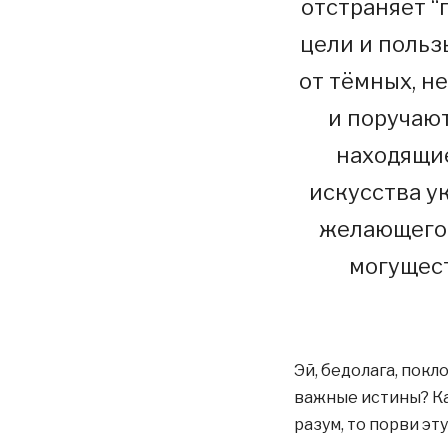
отстраняет “
цели и польз
от тёмных, н
и поручают
находящие
искусства у
желающего 
могущест
Эй, бедолага, пок
важные истины? Ка
разум, то порви эт