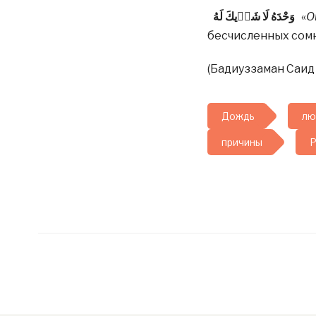
وَحْدَهُ لَا شَرٖيكَ لَهُ‌
«
О
бесчисленных сом
(Бадиуззаман Саид 
Дождь
лю
причины
Р