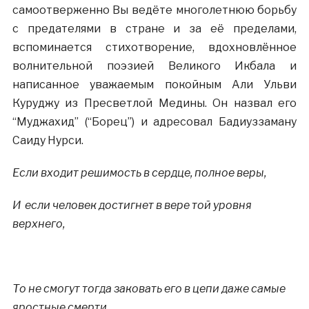
самоотверженно Вы ведёте многолетнюю борьбу
с предателями в стране и за её пределами,
вспоминается стихотворение, вдохновлённое
волнительной поэзией Великого Икбала и
написанное уважаемым покойным Али Ульви
Куруджу из Пресветлой Медины. Он назвал его
“Муджахид” (“Борец”) и адресовал Бадиуззаману
Саиду Нурси.
Если входит решимость в сердце, полное веры,
И если человек достигнет в вере той уровня
верхнего,
То не смогут тогда заковать его в цепи даже самые
яростные смерти,