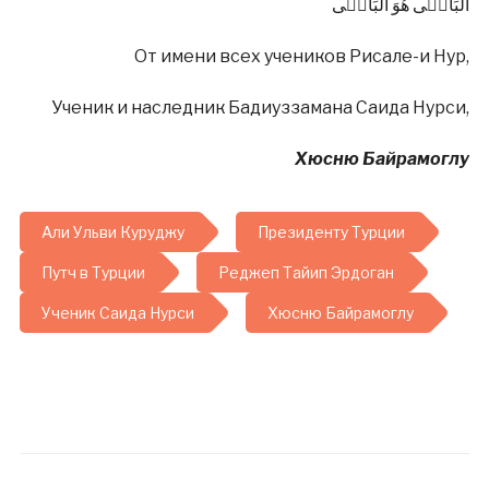
اَلْبَاقٖى هُوَ الْبَاقٖى
От имени всех учеников Рисале-и Нур,
Ученик и наследник Бадиуззамана Саида Нурси,
Хюсню Байрамоглу
Али Ульви Куруджу
Президенту Турции
Путч в Турции
Реджеп Тайип Эрдоган
Ученик Саида Нурси
Хюсню Байрамоглу