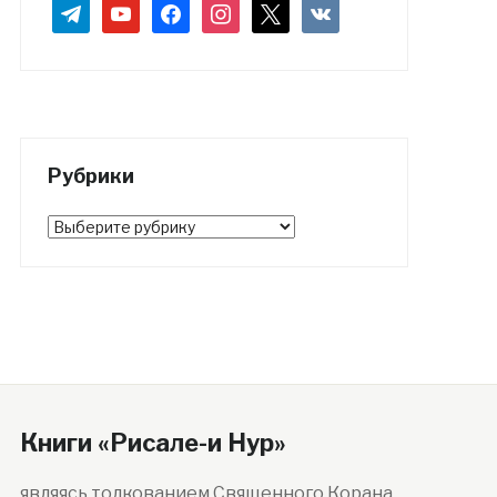
telegram
youtube
facebook
instagram
x
vkontakte
Рубрики
Рубрики
Книги «Рисале-и Нур»
являясь толкованием Священного Корана,