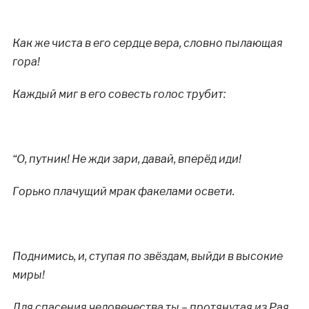
Как же чиста в его сердце вера, словно пылающая
гора!
Каждый миг в его совесть голос трубит:
“О, путник! Не жди зари, давай, вперёд иди!
Горько плачущий мрак факелами освети.
Поднимись, и, ступая по звёздам, выйди в высокие
миры!
Для спасения человечества ты – протянутая из Рая