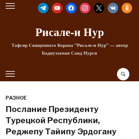
TELEGRAM
YOUTUBE
FACEBOOK
INSTAGRAM
X
VKONTAKTE
ODNOKLA
Рисале-и Hyp
Тафсир Священного Корана "Рисале-и Нур" — автор
Бадиуззаман Саид Нурси
РАЗНОЕ
Послание Президенту
Турецкой Республики,
Реджепу Тайипу Эрдогану