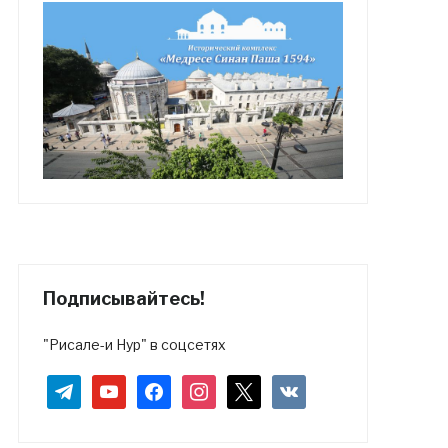
Подписывайтесь!
"Рисале-и Нур" в соцсетях
telegram
youtube
facebook
instagram
x
vkontakte