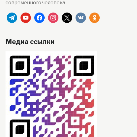
современного человека.
telegram
youtube
facebook
instagram
x
vkontakte
odnoklassniki
Медиа ссылки