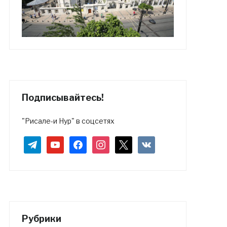
Подписывайтесь!
"Рисале-и Нур" в соцсетях
telegram
youtube
facebook
instagram
x
vkontakte
Рубрики