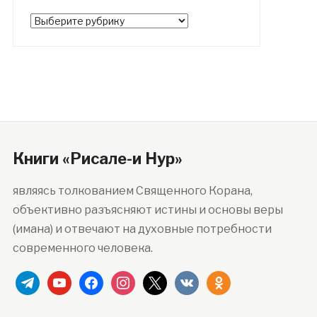
Рубрики
Книги «Рисале-и Нур»
являясь толкованием Священного Корана,
объективно разъясняют истины и основы веры
(имана) и отвечают на духовные потребности
современного человека.
telegram
youtube
facebook
instagram
x
vkontakte
odnoklassniki