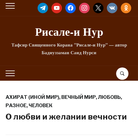
TELEGRAM
YOUTUBE
FACEBOOK
INSTAGRAM
X
VKONTAKTE
ODNOKLA
Рисале-и Hyp
Тафсир Священного Корана "Рисале-и Нур" — автор
Бадиуззаман Саид Нурси
АХИРАТ (ИНОЙ МИР)
,
ВЕЧНЫЙ МИР
,
ЛЮБОВЬ
,
РАЗНОЕ
,
ЧЕЛОВЕК
О любви и желании вечности