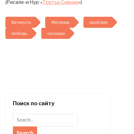
(Рисале-и Нур: «
Третье Сияние
«)
Вечность
Желания
иной мир
любовь
человек
Поиск по сайту