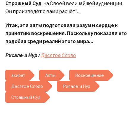
Страшный Суд
, на Своей величайшей аудиенции
Он произведёт с вами расчёт”…
Итак, эти аяты подготовили разум и сердце к
принятию воскрешения. Поскольку показали его
подобия среди реалий этого мира…
Рисале-и Нур /
Десятое Слово
ахират
Аяты
Воскрешение
Десятое Слово
Рисале-и Нур
Страшный Суд