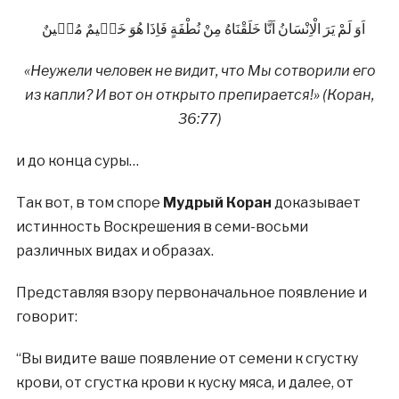
اَوَ لَمْ يَرَ الْاِنْسَانُ اَنَّا خَلَقْنَاهُ مِنْ نُطْفَةٍ فَاِذَا هُوَ خَصٖيمٌ مُبٖينٌ
«Неужели человек не видит, что Мы сотворили его
из капли? И вот он открыто препирается!» (Коран,
36:77)
и до конца суры…
Так вот, в том споре
Мудрый Коран
доказывает
истинность Воскрешения в семи-восьми
различных видах и образах.
Представляя взору первоначальное появление и
говорит:
“Вы видите ваше появление от семени к сгустку
крови, от сгустка крови к куску мяса, и далее, от