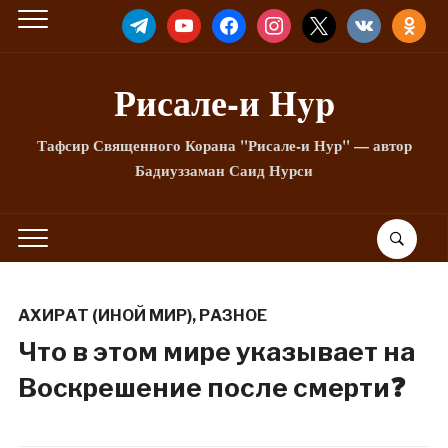
TELEGRAM
YOUTUBE
FACEBOOK
INSTAGRAM
X
VKONTAKTE
ODNOKLA
Рисале-и Hyp
Тафсир Священного Корана "Рисале-и Нур" — автор
Бадиуззаман Саид Нурси
АХИРАТ (ИНОЙ МИР)
,
РАЗНОЕ
​​Что в этом мире указывает на
Воскрешение после смерти❓