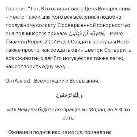
Говорит: “Тот, Кто оживит вас в День Воскресения
– Некто Такой, для Кого вся вселенная подобна
послушному солдату. С совершенной покорностью
она подчиняется приказу كُنْ فَيَكُونُ
«Будь!, – и оно
бывает» (Коран, 2:117 и др.).
Создать весну для Него
также просто, как создать один цветок. Сотворить
всех животных для Его могущества также легко,
как сотворить одну муху…
Он (Аллах)– Всемогущий и Всевышний.
وَ اِلَيْهِ تُرْجَعُونَ
«И к Нему вы будете возвращены» (Коран, 36:83)
, то
есть:
“Оживив и подняв вас из могил, приведя на