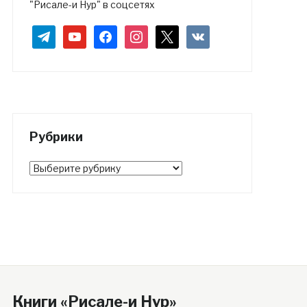
"Рисале-и Нур" в соцсетях
telegram
youtube
facebook
instagram
x
vkontakte
Рубрики
Рубрики
Книги «Рисале-и Нур»