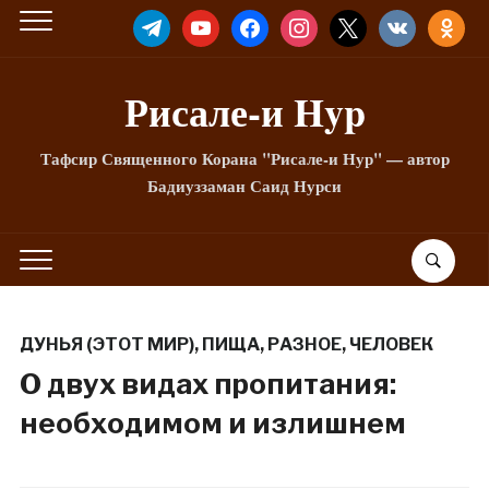
TELEGRAM
YOUTUBE
FACEBOOK
INSTAGRAM
X
VKONTAKTE
ODNOKLA
Рисале-и Hyp
Тафсир Священного Корана "Рисале-и Нур" — автор
Бадиуззаман Саид Нурси
ДУНЬЯ (ЭТОТ МИР)
,
ПИЩА
,
РАЗНОЕ
,
ЧЕЛОВЕК
О двух видах пропитания:
необходимом и излишнем