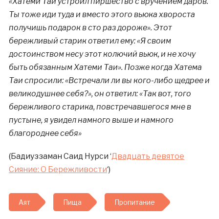
«Хатеми Таи устроил пиршество с вручением даров.
Ты тоже иди туда и вместо этого вьюка хвороста
получишь подарок в сто раз дороже». Этот
бережливый старик ответил ему: «Я своим
достоинством несу этот колючий вьюк, и не хочу
быть обязанным Хатеми Таи». Позже когда Хатема
Таи спросили: «Встречали ли вы кого-либо щедрее и
великодушнее себя?», он ответил: «Так вот, того
бережливого старика, повстречавшегося мне в
пустыне, я увидел намного выше и намного
благороднее себя»
(Бадиуззаман Саид Нурси ‘
Двадцать девятое
Сияние: О Бережливости
‘)
Аят
Пища
Пропитание