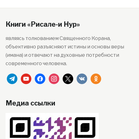
Книги «Рисале-и Нур»
являясь толкованием Священного Корана,
объективно разъясняют истины и основы веры
(имана) и отвечают на духовные потребности
современного человека.
telegram
youtube
facebook
instagram
x
vkontakte
odnoklassniki
Медиа ссылки