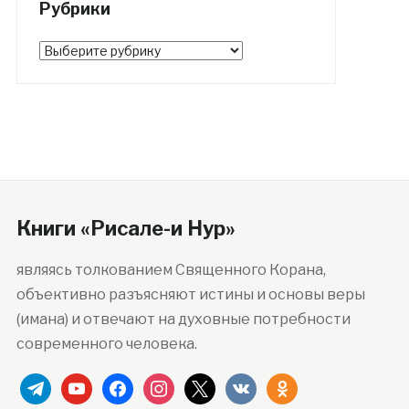
Рубрики
Рубрики
Книги «Рисале-и Нур»
являясь толкованием Священного Корана,
объективно разъясняют истины и основы веры
(имана) и отвечают на духовные потребности
современного человека.
telegram
youtube
facebook
instagram
x
vkontakte
odnoklassniki