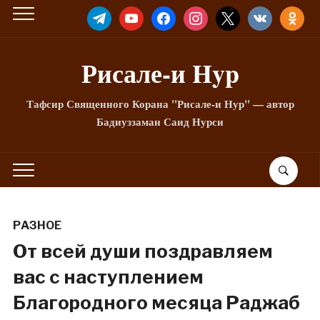
TELEGRAM
YOUTUBE
FACEBOOK
INSTAGRAM
X
VKONTAKTE
ODNOKLA
Рисале-и Hyp
Тафсир Священного Корана "Рисале-и Нур" — автор
Бадиуззаман Саид Нурси
РАЗНОЕ
От всей души поздравляем
вас с наступлением
Благородного месяца Раджаб