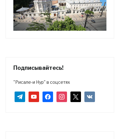
Подписывайтесь!
"Рисале-и Нур" в соцсетях
telegram
youtube
facebook
instagram
x
vkontakte