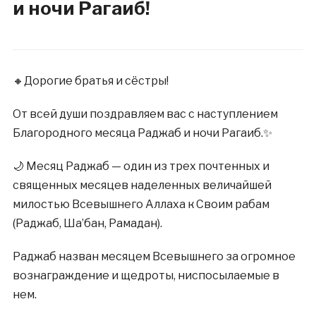
и ночи Рагаиб!
🔸Дорогие братья и сёстры!
От всей души поздравляем вас с наступлением
Благородного месяца Раджаб и ночи Рагаиб.✨
🌙 Месяц Раджаб — один из трех почтенных и
священных месяцев наделенных величайшей
милостью Всевышнего Аллаха к Своим рабам
(Раджаб, Ша’бан, Рамадан).
Раджаб назван месяцем Всевышнего за огромное
вознаграждение и щедроты, ниспосылаемые в
нем.