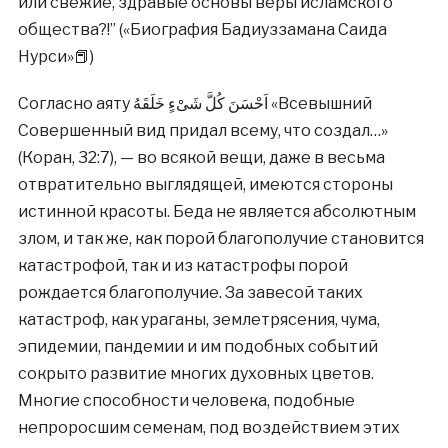
или свежие, здравые основы веры исламского
общества?!” («Биография Бадиуззамана Саида
Нурси»📕)
Согласно аяту ﺍَﺣْﺴَﻦَ ﻛُﻞَّ ﺷَﻰْﺀٍ ﺧَﻠَﻘَﻪُ «Всевышний
Совершенный вид придал всему, что создал…»
(Коран, 32:7), — во всякой вещи, даже в весьма
отвратительно выглядящей, имеются стороны
истинной красоты. Беда не является абсолютным
злом, и так же, как порой благополучие становится
катастрофой, так и из катастрофы порой
рождается благополучие. За завесой таких
катастроф, как ураганы, землетрясения, чума,
эпидемии, пандемии и им подобных событий
сокрыто развитие многих духовных цветов.
Многие способности человека, подобные
непроросшим семенам, под воздействием этих