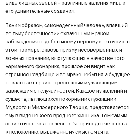
виде хищных зверей – различные явления мира и
его удивительные создания.
Таким образом, самонадеянный человек, впавший
во тьму беспечностии охваченный мраком
заблуждения подобен моему первому состоянию в
этом примере: сквозь призму несовершенных и
ложных познаний, выступающих в качестве того
карманного фонарика, прошлое он видит как
огромное кладбище и во мраке небытия, а будущее
показывает крайне тревожным и ужасающим,
зависящим от случайностей. Каждое из явлений и
существ, являющихся покорными служащими
Мудрого и Милосердного Творца, представляется
ему в виде некоего вредного хищника. Тем самым
эгоистичное человеческое “я” приводит человека
к положению, выраженному смыслом аята: