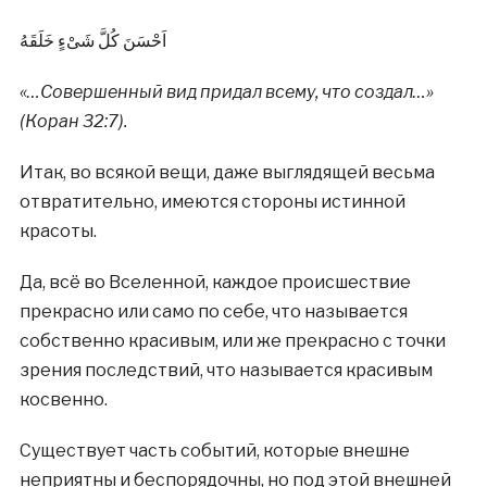
ﺍَﺣْﺴَﻦَ ﻛُﻞَّ ﺷَﻰْﺀٍ ﺧَﻠَﻘَﻪُ
«…Совершенный вид придал всему, что создал…»
(Коран 32:7).
Итак, во всякой вещи, даже выглядящей весьма
отвратительно, имеются стороны истинной
красоты.
Да, всё во Вселенной, каждое происшествие
прекрасно или само по себе, что называется
собственно красивым, или же прекрасно с точки
зрения последствий, что называется красивым
косвенно.
Существует часть событий, которые внешне
неприятны и беспорядочны, но под этой внешней