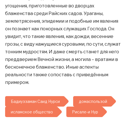
угощения, приготовленные во дворцах
блаженства среди Райских садов. Ураганы,
землетрясения, эпидемии и подобные им явления
он познает как покорных служащих Господа. Он
увидит, что такие явления, как дожди, весенние
грозы, с виду кажущиеся суровыми, по сути, служат
тонким мудростям. И даже смерть станет для него
преддверием Вечной жизни, а могила – вратами в
бесконечное блаженство. Иные аспекты
реальности также сопоставь с приведённым
примером.
Бадиуззаман Саид Нурси
домаспользой
исламское общество
Рисале-и Нур