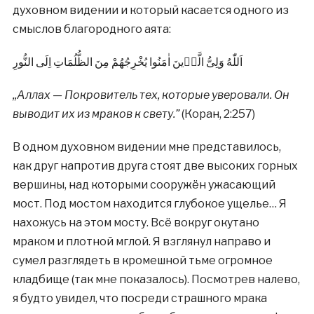
духовном видении и который касается одного из
смыслов благородного аята:
اَللّٰهُ وَلِىُّ الَّذٖينَ اٰمَنُوا يُخْرِجُهُمْ مِنَ الظُّلُمَاتِ اِلَى النُّورِ
,,Аллах — Покровитель тех, которые уверовали. Он
выводит их из мраков к свету.”
(Коран, 2:257)
В одном духовном видении мне представилось,
как друг напротив друга стоят две высоких горных
вершины, над которыми сооружён ужасающий
мост. Под мостом находится глубокое ущелье… Я
нахожусь на этом мосту. Всё вокруг окутано
мраком и плотной мглой. Я взглянул направо и
сумел разглядеть в кромешной тьме огромное
кладбище (так мне показалось). Посмотрев налево,
я будто увидел, что посреди страшного мрака