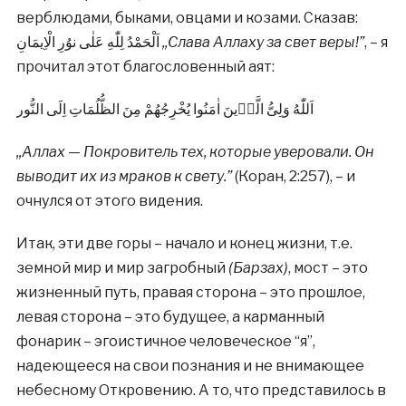
верблюдами, быками, овцами и козами. Сказав:
اَلْحَمْدُ لِلّٰهِ عَلٰى نوُرِ الْاِيمَانِ
,,Слава Аллаху за свет веры!”
, – я
прочитал этот благословенный аят:
اَللّٰهُ وَلِىُّ الَّذٖينَ اٰمَنُوا يُخْرِجُهُمْ مِنَ الظُّلُمَاتِ اِلَى النُّور
,,Аллах — Покровитель тех, которые уверовали. Он
выводит их из мраков к свету.”
(Коран, 2:257), – и
очнулся от этого видения.
Итак, эти две горы – начало и конец жизни, т.е.
земной мир и мир загробный
(Барзах)
, мост – это
жизненный путь, правая сторона – это прошлое,
левая сторона – это будущее, а карманный
фонарик – эгоистичное человеческое “я”,
надеющееся на свои познания и не внимающее
небесному Откровению. А то, что представилось в