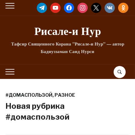
TELEGRAM
YOUTUBE
FACEBOOK
INSTAGRAM
X
VKONTAKTE
ODNOKLA
Рисале-и Hyp
Тафсир Священного Корана "Рисале-и Нур" — автор
Бадиуззаман Саид Нурси
#ДОМАСПОЛЬЗОЙ
,
РАЗНОЕ
Новая рубрика
#домаспользой