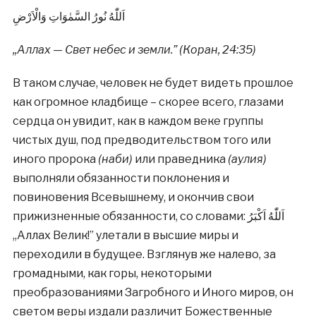
اَللّٰهُ نُورُ السَّمٰوَاتِ وَالْاَرْضِ
,,Аллах — Свет небес и земли.” (Коран, 24:35)
В таком случае, человек не будет видеть прошлое
как огромное кладбище – скорее всего, глазами
сердца он увидит, как в каждом веке группы
чистых душ, под предводительством того или
иного пророка
(наби)
или праведника
(аулия)
выполняли обязанности поклонения и
повиновения Всевышнему, и окончив свои
прижизненные обязанности, со словами: اَللّٰهُ اَكْبَرُ
,,Аллах Велик!” улетали в высшие миры и
переходили в будущее. Взглянув же налево, за
громадными, как горы, некоторыми
преобразованиями Загробного и Иного миров, он
светом веры издали различит Божественные