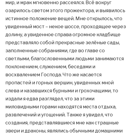
мир, и мрак мгновенно рассеялся. Всё вокруг
озарилось светом этого прожектора, и выявилось
истинное положение вещей. Мне открылось, что
увиденный мост – некое шоссе, проходящее через
долину, а увиденное справа огромное кладбище
представляло собой прекрасные зелёные сады,
заполненные собраниями, где во главе со
светлыми, благословенными людьми занимаются
поклонением, служением, беседами и
восхвалением Господа. Что же касается
пропастей и горных вершин, увиденных мной
слева и казавшихся бурными и грохочащими, то
издали я едва разглядел, что за этими
миловидными горами находятся места отдыха,
развлечений и угощений. Также я увидел, что
создания, представлявшиеся мне как страшные
звери и драконы, являлись обычными домашними