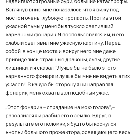
надвигаются грозные бури, большие катастрофы.
Взглянув вниз, мне показалось, что я вижу под
мостом очень глубокую пропасть. Против этой
ужасной тьмы у меня был тускло светивший
карманный фонарик. Я воспользовался им, и его
слабый свет явил мне ужасную картину. Перед
собой, в конце моста и вокруг него мне даже
привиделись страшные драконы, львы, другие
хищники, и я сказал: “Лучше бы не было этого
карманного фонаря и лучше бы мне не видеть этих
ужасов!” В какую бы сторону я ни направлял
фонарик, меня охватывал подобный ужас.
,,Этот фонарик – страдание на мою голову”,–
разозлился я и разбил его о землю. Вдруг, в
результате его поломки, я будто бы коснулся
кнопки большого прожектора, освещающего весь