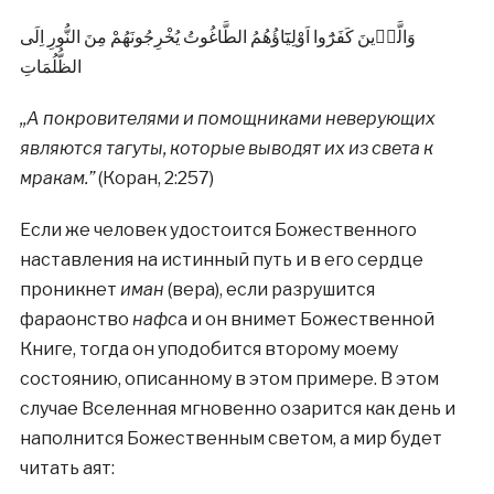
وَالَّذٖينَ كَفَرُٓوا اَوْلِيَٓاؤُهُمُ الطَّاغُوتُ يُخْرِجُونَهُمْ مِنَ النُّورِ اِلَى
الظُّلُمَاتِ
,,А покровителями и помощниками неверующих
являются тагуты, которые выводят их из света к
мракам.”
(Коран, 2:257)
Если же человек удостоится Божественного
наставления на истинный путь и в его сердце
проникнет
иман
(вера), если разрушится
фараонство
нафс
а и он внимет Божественной
Книге, тогда он уподобится второму моему
состоянию, описанному в этом примере. В этом
случае Вселенная мгновенно озарится как день и
наполнится Божественным светом, а мир будет
читать аят: