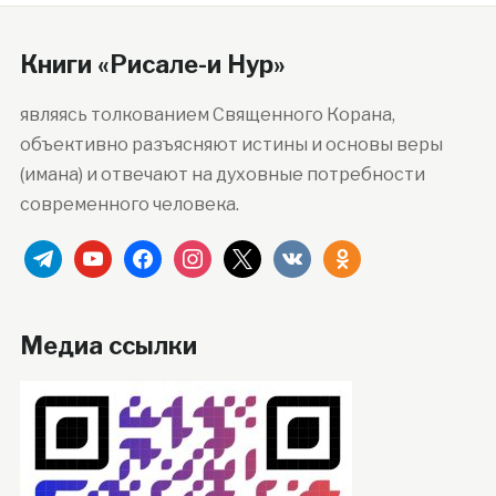
Книги «Рисале-и Нур»
являясь толкованием Священного Корана,
объективно разъясняют истины и основы веры
(имана) и отвечают на духовные потребности
современного человека.
telegram
youtube
facebook
instagram
x
vkontakte
odnoklassniki
Медиа ссылки